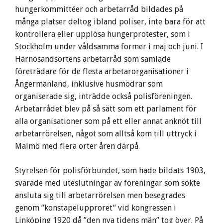
hungerkommittéer och arbetarråd bildades på
många platser deltog ibland poliser, inte bara för att
kontrollera eller upplösa hungerprotester, som i
Stockholm under våldsamma former i maj och juni. I
Härnösandsortens arbetarråd som samlade
företrädare för de flesta arbetarorganisationer i
Ångermanland, inklusive husmödrar som
organiserade sig, inträdde också polisföreningen.
Arbetarrådet blev på så sätt som ett parlament för
alla organisationer som på ett eller annat anknöt till
arbetarrörelsen, något som alltså kom till uttryck i
Malmö med flera orter åren därpå.
Styrelsen för polisförbundet, som hade bildats 1903,
svarade med uteslutningar av föreningar som sökte
ansluta sig till arbetarrörelsen men besegrades
genom ”konstapelupproret” vid kongressen i
Linköping 1920 då ”den nya tidens män” tog över. På