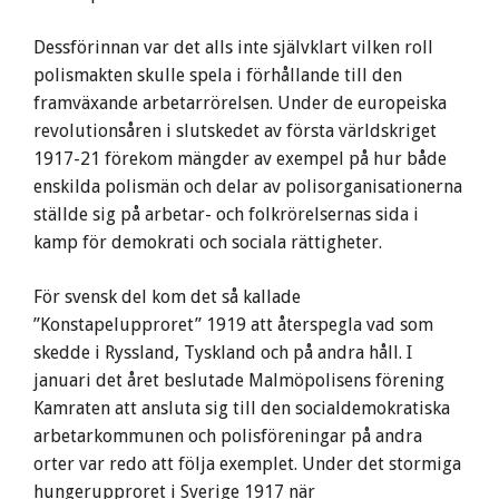
Dessförinnan var det alls inte självklart vilken roll
polismakten skulle spela i förhållande till den
framväxande arbetarrörelsen. Under de europeiska
revolutionsåren i slutskedet av första världskriget
1917-21 förekom mängder av exempel på hur både
enskilda polismän och delar av polisorganisationerna
ställde sig på arbetar- och folkrörelsernas sida i
kamp för demokrati och sociala rättigheter.
För svensk del kom det så kallade
”Konstapelupproret” 1919 att återspegla vad som
skedde i Ryssland, Tyskland och på andra håll. I
januari det året beslutade Malmöpolisens förening
Kamraten att ansluta sig till den socialdemokratiska
arbetarkommunen och polisföreningar på andra
orter var redo att följa exemplet. Under det stormiga
hungerupproret i Sverige 1917 när