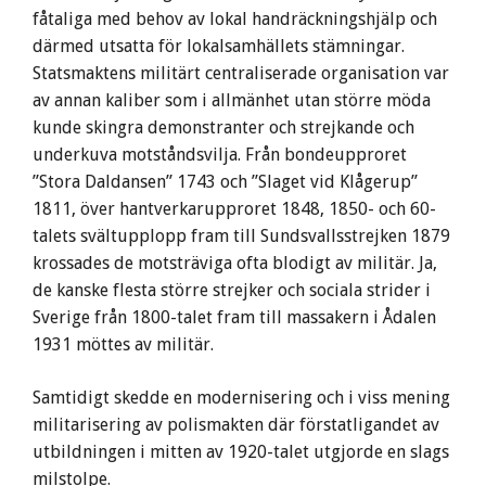
fåtaliga med behov av lokal handräckningshjälp och
därmed utsatta för lokalsamhällets stämningar.
Statsmaktens militärt centraliserade organisation var
av annan kaliber som i allmänhet utan större möda
kunde skingra demonstranter och strejkande och
underkuva motståndsvilja. Från bondeupproret
”Stora Daldansen” 1743 och ”Slaget vid Klågerup”
1811, över hantverkarupproret 1848, 1850- och 60-
talets svältupplopp fram till Sundsvallsstrejken 1879
krossades de motsträviga ofta blodigt av militär. Ja,
de kanske flesta större strejker och sociala strider i
Sverige från 1800-talet fram till massakern i Ådalen
1931 möttes av militär.
Samtidigt skedde en modernisering och i viss mening
militarisering av polismakten där förstatligandet av
utbildningen i mitten av 1920-talet utgjorde en slags
milstolpe.