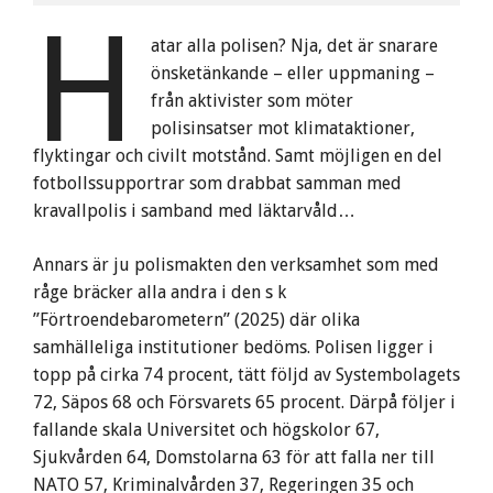
H
atar alla polisen? Nja, det är snarare
önsketänkande – eller uppmaning –
från aktivister som möter
polisinsatser mot klimataktioner,
flyktingar och civilt motstånd. Samt möjligen en del
fotbollssupportrar som drabbat samman med
kravallpolis i samband med läktarvåld…
Annars är ju polismakten den verksamhet som med
råge bräcker alla andra i den s k
”Förtroendebarometern” (2025) där olika
samhälleliga institutioner bedöms. Polisen ligger i
topp på cirka 74 procent, tätt följd av Systembolagets
72, Säpos 68 och Försvarets 65 procent. Därpå följer i
fallande skala Universitet och högskolor 67,
Sjukvården 64, Domstolarna 63 för att falla ner till
NATO 57, Kriminalvården 37, Regeringen 35 och