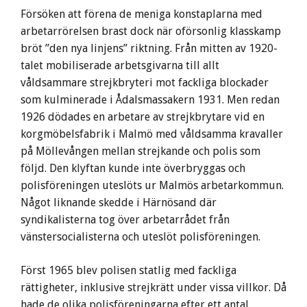
Försöken att förena de meniga konstaplarna med
arbetarrörelsen brast dock när oförsonlig klasskamp
bröt ”den nya linjens” riktning. Från mitten av 1920-
talet mobiliserade arbetsgivarna till allt
våldsammare strejkbryteri mot fackliga blockader
som kulminerade i Ådalsmassakern 1931. Men redan
1926 dödades en arbetare av strejkbrytare vid en
korgmöbelsfabrik i Malmö med våldsamma kravaller
på Möllevången mellan strejkande och polis som
följd. Den klyftan kunde inte överbryggas och
polisföreningen uteslöts ur Malmös arbetarkommun.
Något liknande skedde i Härnösand där
syndikalisterna tog över arbetarrådet från
vänstersocialisterna och uteslöt polisföreningen.
Först 1965 blev polisen statlig med fackliga
rättigheter, inklusive strejkrätt under vissa villkor. Då
hade de olika polisföreningarna efter ett antal