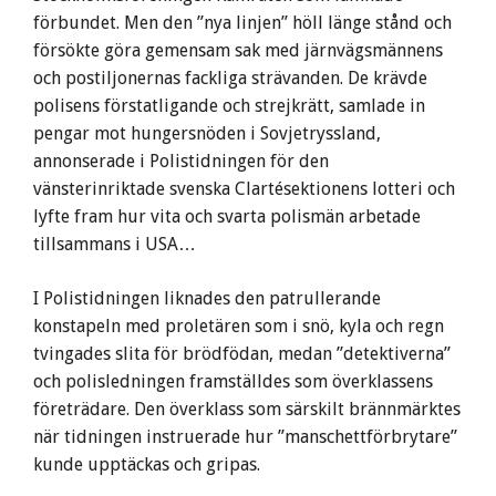
förbundet. Men den ”nya linjen” höll länge stånd och
försökte göra gemensam sak med järnvägsmännens
och postiljonernas fackliga strävanden. De krävde
polisens förstatligande och strejkrätt, samlade in
pengar mot hungersnöden i Sovjetryssland,
annonserade i Polistidningen för den
vänsterinriktade svenska Clartésektionens lotteri och
lyfte fram hur vita och svarta polismän arbetade
tillsammans i USA…
I Polistidningen liknades den patrullerande
konstapeln med proletären som i snö, kyla och regn
tvingades slita för brödfödan, medan ”detektiverna”
och polisledningen framställdes som överklassens
företrädare. Den överklass som särskilt brännmärktes
när tidningen instruerade hur ”manschettförbrytare”
kunde upptäckas och gripas.