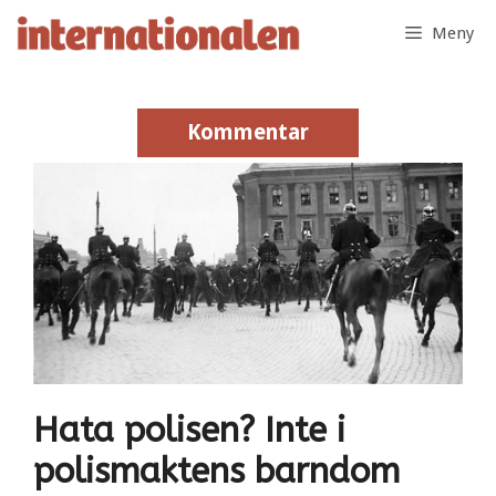
Hoppa
Meny
till
innehåll
Kommentar
Kommentar
Hata polisen? Inte i
polismaktens barndom