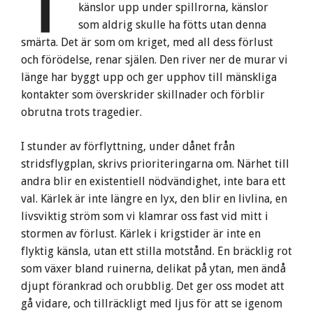
T
känslor upp under spillrorna, känslor
som aldrig skulle ha fötts utan denna
smärta. Det är som om kriget, med all dess förlust
och förödelse, renar själen. Den river ner de murar vi
länge har byggt upp och ger upphov till mänskliga
kontakter som överskrider skillnader och förblir
obrutna trots tragedier.
I stunder av förflyttning, under dånet från
stridsflygplan, skrivs prioriteringarna om. Närhet till
andra blir en existentiell nödvändighet, inte bara ett
val. Kärlek är inte längre en lyx, den blir en livlina, en
livsviktig ström som vi klamrar oss fast vid mitt i
stormen av förlust. Kärlek i krigstider är inte en
flyktig känsla, utan ett stilla motstånd. En bräcklig rot
som växer bland ruinerna, delikat på ytan, men ändå
djupt förankrad och orubblig. Det ger oss modet att
gå vidare, och tillräckligt med ljus för att se igenom