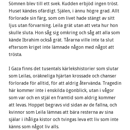
Sömnen blev till ett svek. Kudden erbjöd ingen tröst.
Huset kändes ofärdigt. Själen, i ännu högre grad. Allt
förlorade sin färg, som om livet hade stängt av sitt
ljus utan förvarning. Leila grät utan att veta hur hon
skulle sluta. Hon såg sig omkring och såg att alla som
kände Ibrahim också grät. Tårarna ville inte ta slut
eftersom kriget inte lämnade någon med något att
trösta.
I Gaza finns det tusentals kärlekshistorier som slutar
som Leilas, oräkneliga hjärtan krossade och chanser
förlorade för alltid, för att aldrig återvända. Tragedin
här kommer inte i enskilda ögonblick, utan i vågor
som var och en stjäl en framtid som aldrig kommer
att levas. Hoppet begravs vid sidan av de fallna, och
kvinnor som Leila lämnas att bära resterna av sina
själar i ihåliga kistor och tvingas leva ett liv som inte
känns som något liv alls.