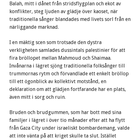
Balah, mitt i dånet från stridsflygplan och ekot av
konflikter, steg ljuden av glädje över kaoset, när
traditionella sånger blandades med livets sorl från en
närliggande marknad.
I en mäktig scen som trotsade den dystra
verkligheten samlades dussintals palestinier för att
fira bröllopet mellan Mahmoud och Shaimaa.
Invånarna i lägret sjöng traditionella folksånger till
trummornas rytm och förvandlade ett enkelt bröllop
till ett ögonblick av kollektivt motstånd, en
deklaration om att glädjen fortfarande har en plats,
även mitt i sorg och ruin.
Bruden och brudgummen, som har bott med sina
familjer i lägret i över tio månader efter att ha flytt
från Gaza City under israeliskt bombardemang, valde
att inte vänta på att kriget skulle ta slut. Istället