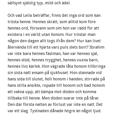
sällsynt själslig typ, mild och ädel.
Och vad Leila beträffar, finns det inga ord som kan
trösta henne. Hennes skratt, som alltid kom före
hennes ord, försvann som om hon var rädd för att
existera i en värld utan honom. Hur tröstar man
någon den dagen allt togs ifrån dem? Hur kan livet
återvända till ett hjärta vars puls slets bort? Ibrahim
var inte bara hennes fästman, han var hennes själ,
hennes stöd, hennes trygghet, hennes vuxna barn,
hennes livs kärlek. Hon vägrade låta honom tillbringa
sin sista natt ensam på sjukhuset. Hon stannade vid
hans sida till slutet, höll honom i handen, stirrade på
hans stilla ansikte, ropade till honom och bad honom
att vakna upp, att kämpa mot döden och komma
tillbaka till henne. Men döden svarar inte på tårar.
Den där första natten av förlust var inte en natt. Det
var ett slag. Tystnaden dånade högre än något ljud.