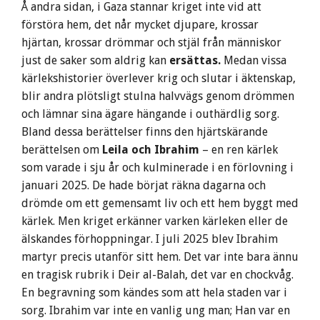
Å andra sidan, i Gaza stannar kriget inte vid att
förstöra hem, det når mycket djupare, krossar
hjärtan, krossar drömmar och stjäl från människor
just de saker som aldrig kan
ersättas.
Medan vissa
kärlekshistorier överlever krig och slutar i äktenskap,
blir andra plötsligt stulna halvvägs genom drömmen
och lämnar sina ägare hängande i outhärdlig sorg.
Bland dessa berättelser finns den hjärtskärande
berättelsen om
Leila och Ibrahim
– en ren kärlek
som varade i sju år och kulminerade i en förlovning i
januari 2025. De hade börjat räkna dagarna och
drömde om ett gemensamt liv och ett hem byggt med
kärlek. Men kriget erkänner varken kärleken eller de
älskandes förhoppningar. I juli 2025 blev Ibrahim
martyr precis utanför sitt hem. Det var inte bara ännu
en tragisk rubrik i Deir al-Balah, det var en chockvåg.
En begravning som kändes som att hela staden var i
sorg. Ibrahim var inte en vanlig ung man; Han var en