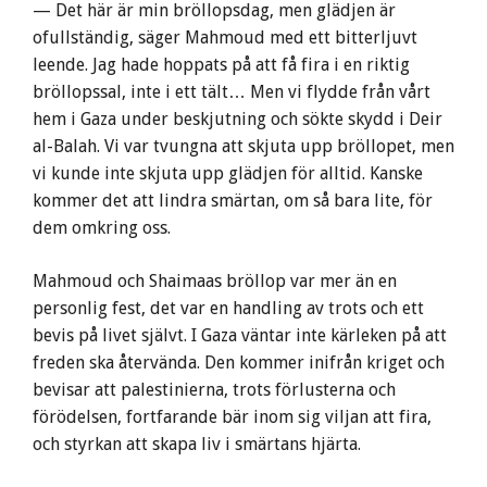
— Det här är min bröllopsdag, men glädjen är
ofullständig, säger Mahmoud med ett bitterljuvt
leende. Jag hade hoppats på att få fira i en riktig
bröllopssal, inte i ett tält… Men vi flydde från vårt
hem i Gaza under beskjutning och sökte skydd i Deir
al-Balah. Vi var tvungna att skjuta upp bröllopet, men
vi kunde inte skjuta upp glädjen för alltid. Kanske
kommer det att lindra smärtan, om så bara lite, för
dem omkring oss.
Mahmoud och Shaimaas bröllop var mer än en
personlig fest, det var en handling av trots och ett
bevis på livet självt. I Gaza väntar inte kärleken på att
freden ska återvända. Den kommer inifrån kriget och
bevisar att palestinierna, trots förlusterna och
förödelsen, fortfarande bär inom sig viljan att fira,
och styrkan att skapa liv i smärtans hjärta.