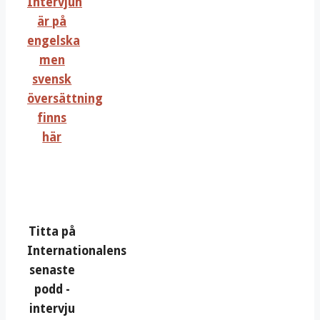
Intervjun
är på
engelska
men
svensk
översättning
finns
här
Titta på
Internationalens
senaste
podd -
intervju