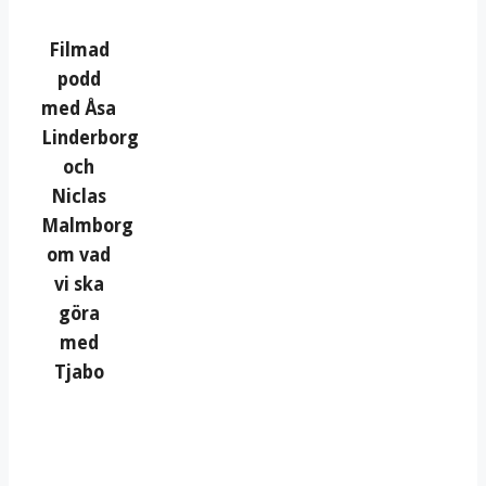
Filmad
podd
med Åsa
Linderborg
och
Niclas
Malmborg
om vad
vi ska
göra
med
Tjabo