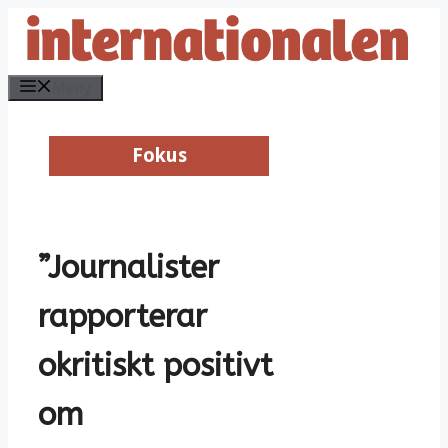
Hoppa
till
innehåll
Meny
Fokus
Fokus
”Journalister
rapporterar
okritiskt positivt
om