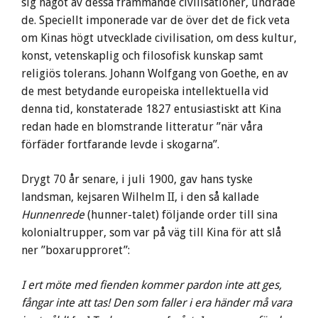
sig något av dessa främmande civilisationer, undrade
de. Speciellt imponerade var de över det de fick veta
om Kinas högt utvecklade civilisation, om dess kultur,
konst, vetenskaplig och filosofisk kunskap samt
religiös tolerans. Johann Wolfgang von Goethe, en av
de mest betydande europeiska intellektuella vid
denna tid, konstaterade 1827 entusiastiskt att Kina
redan hade en blomstrande litteratur ”när våra
förfäder fortfarande levde i skogarna”.
Drygt 70 år senare, i juli 1900, gav hans tyske
landsman, kejsaren Wilhelm II, i den så kallade
Hunnenrede
(hunner-talet) följande order till sina
kolonialtrupper, som var på väg till Kina för att slå
ner ”boxarupproret”:
I ert möte med fienden kommer pardon inte att ges,
fångar inte att tas! Den som faller i era händer må vara