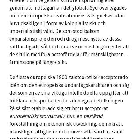
emellertid inte genom kulturell spridning eller
genom att mottagarna i det globala Syd övertygades
om den europeiska civilisationens välsignelser utan
huvudsakligen i form av kolonialistiskt och
imperialistiskt våld. De som stod bakom
expansionsprojekten och drog mest nytta av dessa
rättfärdigade våld och orättvisor med argumentet att
de skulle medföra nettofördelar för mänskligheten –
åtminstone på längre sikt.
De flesta europeiska 1800-talsteoretiker accepterade
idén om den europeiska undantagskaraktären och såg
det som en av sina viktiga intellektuella uppgifter att
förklara och sprida den hos den egna befolkningen.
På så sätt etablerade sig ett brett accepterat
eurocentriskt stornarrativ
, dvs. en
bestämd
föreställning om ekonomisk utveckling, demokrati,
mänskliga rättigheter och universella värden, samt