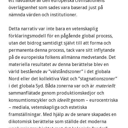
ett hävdande av den europeiska civilisationens
överlägsenhet som sades vara baserad just på
nämnda värden och institutioner.
Detta narrativ var inte bara en vetenskaplig
förklaringsmodell för en pågående global process,
utan det bidrog samtidigt självt till att forma och
permanenta denna process, tack vare sitt inflytande
på de europeiska folkens allmänna medvetande. Det
materiella resultatet av denna berättelse blev en
värld bestående av ”välståndszoner” i det globala
Nord eller det kollektiva Väst och ”stagnationszoner”
i det globala Syd. Båda zonerna var och är
materiellt
sammanflätade genom produktionskedjor och
konsumtionscykler och
ideellt
genom – eurocentriska
– mediala, vetenskapliga och estetiska
framställningar. Med hjälp av de senare skapades en
dikotomisk berättelse som ställde det moderna