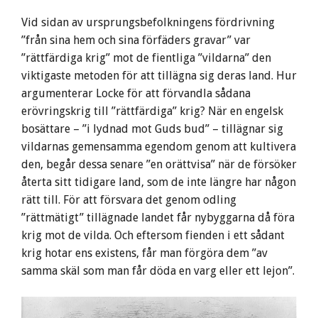
Vid sidan av ursprungsbefolkningens fördrivning
”från sina hem och sina förfäders gravar” var
”rättfärdiga krig” mot de fientliga ”vildarna” den
viktigaste metoden för att tillägna sig deras land. Hur
argumenterar Locke för att förvandla sådana
erövringskrig till ”rättfärdiga” krig? När en engelsk
bosättare – ”i lydnad mot Guds bud” – tillägnar sig
vildarnas gemensamma egendom genom att kultivera
den, begår dessa senare ”en orättvisa” när de försöker
återta sitt tidigare land, som de inte längre har någon
rätt till. För att försvara det genom odling
”rättmätigt” tillägnade landet får nybyggarna då föra
krig mot de vilda. Och eftersom fienden i ett sådant
krig hotar ens existens, får man förgöra dem ”av
samma skäl som man får döda en varg eller ett lejon”.