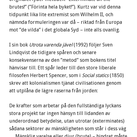
brutes!” (”Förinta hela byket!”). Kurtz var vid denna
tidpunkt lika lite extremist som Wilhelm II, och
nämnda formuleringen var då – riktad från Europa
mot ”de vilda” i det globala Syd – inte alls ovanlig.
I sin bok
Utrota varenda jävel
(1992) följer Sven
Lindqvist de tidigare spåren och senare
konsekvenserna av den ”metod” som bokens titel
hänvisar till. Ett spår leder till den store liberale
filosofen Herbert Spencer, som i
Social statics
(1850)
skrev att kolonialismen tjänat civilisationen genom
att utplåna de lägre raserna från jorden:
De krafter som arbetar på den fullständiga lyckans
stora projekt tar ingen hänsyn till lidanden av
underordnad betydelse, utan utrotar (exterminates)
sådana sektorer av mänskligheten som står i dess väg
… Mänsklig varelse eller djur (brute) – hindret måste