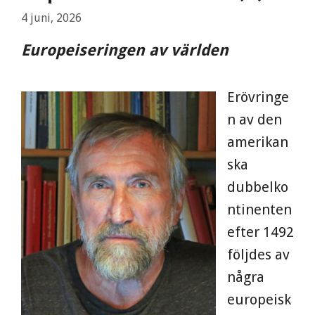
4 juni, 2026
Europeiseringen av världen
Erövringe
n av den
amerikan
ska
dubbelko
ntinenten
efter 1492
följdes av
några
europeisk