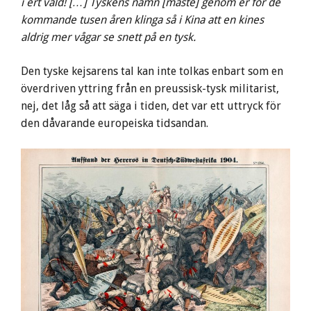
i ert våld! […] Tyskens namn [måste] genom er för de
kommande tusen åren klinga så i Kina att en kines
aldrig mer vågar se snett på en tysk.
Den tyske kejsarens tal kan inte tolkas enbart som en
överdriven yttring från en preussisk-tysk militarist,
nej, det låg så att säga i tiden, det var ett uttryck för
den dåvarande europeiska tidsandan.