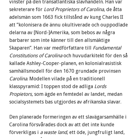
vinster på den transatlantiska slavhandeln. Han var
sekreterare för
Lord Proprietors of Carolina
, de åtta
adelsmän som 1663 fick tillstånd av kung Charles II
att ”kolonisera de ännu okultiverade och ouppodlade
delarna av [Nord-]Amerika, som bebos av några
barbarer som inte känner till den allsmäktige
Skaparen”. Han var medförfattare till
Fundamental
Constitutions of Carolina
och huvudarkitekt för den så
kallade Ashley-Cooper-planen, en kolonialrasistisk
samhällsmodell för den 1670 grundade provinsen
Carolina
. Modellen vilade på en traditionell
klasspyramid: I toppen stod de adliga
Lords
Propietors
, som ägde en femtedel av landet, medan
socialsystemets bas utgjordes av afrikanska slavar.
Den planerade formeringen av ett slavägarsamhälle i
Carolina försvårades dock av att det inte kunde
förverkligas i
a waste land
, ett öde, jungfruligt land,