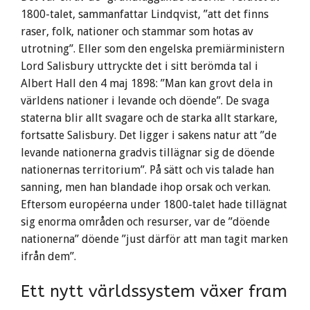
1800-talet, sammanfattar Lindqvist, ”att det finns
raser, folk, nationer och stammar som hotas av
utrotning”. Eller som den engelska premiärministern
Lord Salisbury uttryckte det i sitt berömda tal i
Albert Hall den 4 maj 1898: ”Man kan grovt dela in
världens nationer i levande och döende”. De svaga
staterna blir allt svagare och de starka allt starkare,
fortsatte Salisbury. Det ligger i sakens natur att ”de
levande nationerna gradvis tillägnar sig de döende
nationernas territorium”. På sätt och vis talade han
sanning, men han blandade ihop orsak och verkan.
Eftersom européerna under 1800-talet hade tillägnat
sig enorma områden och resurser, var de ”döende
nationerna” döende ”just därför att man tagit marken
ifrån dem”.
Ett nytt världssystem växer fram