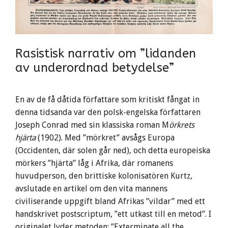
Rasistisk narrativ om ”lidanden
av underordnad betydelse”
En av de få dåtida författare som kritiskt fångat in
denna tidsanda var den polsk-engelska författaren
Joseph Conrad med sin klassiska roman M
örkrets
hjärta
(1902). Med ”mörkret” avsågs Europa
(Occidenten, där solen går ned), och detta europeiska
mörkers ”hjärta” låg i Afrika, där romanens
huvudperson, den brittiske kolonisatören Kurtz,
avslutade en artikel om den vita mannens
civiliserande uppgift bland Afrikas ”vildar” med ett
handskrivet postscriptum, ”ett utkast till en metod”. I
originalet lyder metoden: ”Exterminate all the