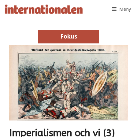
Hoppa
Meny
till
innehåll
Fokus
Fokus
Imperialismen och vi (3)