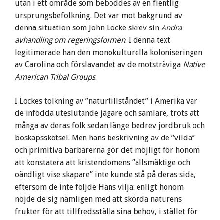
utan i ett område som beboddes av en fientlig
ursprungsbefolkning. Det var mot bakgrund av
denna situation som John Locke skrev sin
Andra
avhandling om regeringsformen
. I denna text
legitimerade han den monokulturella koloniseringen
av Carolina och förslavandet av de motsträviga
Native
American Tribal Groups
.
I Lockes tolkning av ”naturtillståndet” i Amerika var
de infödda uteslutande jägare och samlare, trots att
många av deras folk sedan länge bedrev jordbruk och
boskapsskötsel. Men hans beskrivning av de ”vilda”
och primitiva barbarerna gör det möjligt för honom
att konstatera att kristendomens ”allsmäktige och
oändligt vise skapare” inte kunde stå på deras sida,
eftersom de inte följde Hans vilja: enligt honom
nöjde de sig nämligen med att skörda naturens
frukter för att tillfredsställa sina behov, i stället för