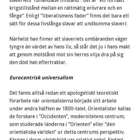
slaveriets ”fulländade tillstånd”: det är ”ett fortsatt
krigstillstånd mellan en rättmätig erövrare och en
fånge”. Enligt ”liberalismens fader” finns det bara ett
sätt för dessa livslånga slavar att undkomma slaveri:
Närhelst han finner att slaveriets umbäranden väger
tyngre än värdet av hans liv, så står det ju i hans makt
att genom motstånd mot sin herres vilja dra på sig
den död han eftertraktar.
Eurocentrisk universalism
Det fanns alltså redan ett apologetiskt teoretiskt
förarbete när
orientalisterna
började sitt arbete
under andra hälften av 1800-talet. Orientalister kallas
de forskare i ”Occidenten”, modernitetens centrum,
som studerade länderna i ”Orienten” eller ”den
orientaliska världen” ur detta centrums perspektiv.
Kärnan i deras världsbild var relativt enkel. Endast