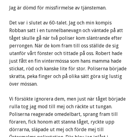
Jag är dömd för missfirmelse av tjänsteman.
Det var i slutet av 60-talet. Jag och min kompis
Robban satt i en tunnelbanevagn och väntade på att
tåget skulle gå när två poliser kom släntrande efter
perrongen. När de kom fram till oss ställde de sig
utanför vårt fönster och tittade på oss. Robert hade
just fått en fin vintermössa som hans mamma hade
stickat, röd och kanske lite för stor. Poliserna började
skratta, peka finger och på olika sätt göra sig lustig
över mössan.
Vi försökte ignorera dem, men just när tåget började
rulla tog jag mod till mej och räckte ut tungan.
Poliserna reagerade omedelbart, sprang fram till
föraren, fick honom att stanna tåget, ryckte upp
dörrarna, släpade ut mej och förde mej till