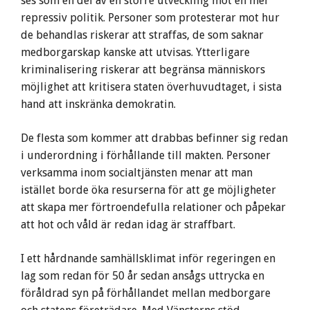
ses som en del av en större utveckling mot en mer
repressiv politik. Personer som protesterar mot hur
de behandlas riskerar att straffas, de som saknar
medborgarskap kanske att utvisas. Ytterligare
kriminalisering riskerar att begränsa människors
möjlighet att kritisera staten överhuvudtaget, i sista
hand att inskränka demokratin.
De flesta som kommer att drabbas befinner sig redan
i underordning i förhållande till makten. Personer
verksamma inom socialtjänsten menar att man
istället borde öka resurserna för att ge möjligheter
att skapa mer förtroendefulla relationer och påpekar
att hot och våld är redan idag är straffbart.
I ett hårdnande samhällsklimat inför regeringen en
lag som redan för 50 år sedan ansågs uttrycka en
föråldrad syn på förhållandet mellan medborgare