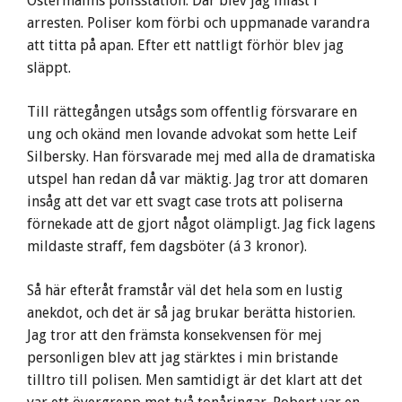
Östermalms polisstation. Där blev jag inlåst i
arresten. Poliser kom förbi och uppmanade varandra
att titta på apan. Efter ett nattligt förhör blev jag
släppt.
Till rättegången utsågs som offentlig försvarare en
ung och okänd men lovande advokat som hette Leif
Silbersky. Han försvarade mej med alla de dramatiska
utspel han redan då var mäktig. Jag tror att domaren
insåg att det var ett svagt case trots att poliserna
förnekade att de gjort något olämpligt. Jag fick lagens
mildaste straff, fem dagsböter (á 3 kronor).
Så här efteråt framstår väl det hela som en lustig
anekdot, och det är så jag brukar berätta historien.
Jag tror att den främsta konsekvensen för mej
personligen blev att jag stärktes i min bristande
tilltro till polisen. Men samtidigt är det klart att det