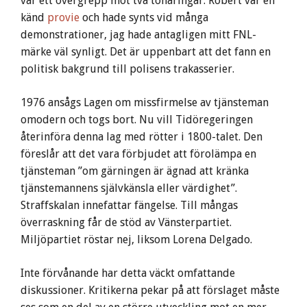
var ett övergrepp mot två tonåringar. Robert var en
känd
provie
och hade synts vid många
demonstrationer, jag hade antagligen mitt FNL-
märke väl synligt. Det är uppenbart att det fann en
politisk bakgrund till polisens trakasserier.
1976 ansågs Lagen om missfirmelse av tjänsteman
omodern och togs bort. Nu vill Tidöregeringen
återinföra denna lag med rötter i 1800-talet. Den
föreslår att det vara förbjudet att förolämpa en
tjänsteman ”om gärningen är ägnad att kränka
tjänstemannens självkänsla eller värdighet”.
Straffskalan innefattar fängelse. Till mångas
överraskning får de stöd av Vänsterpartiet.
Miljöpartiet röstar nej, liksom Lorena Delgado.
Inte förvånande har detta väckt omfattande
diskussioner. Kritikerna pekar på att förslaget måste