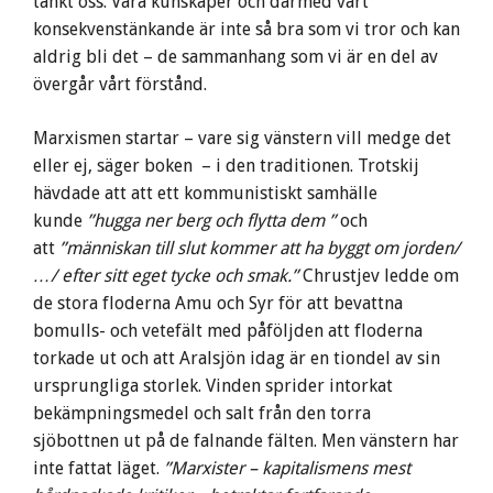
tänkt oss. Våra kunskaper och därmed vårt
konsekvenstänkande är inte så bra som vi tror och kan
aldrig bli det – de sammanhang som vi är en del av
övergår vårt förstånd.
Marxismen startar – vare sig vänstern vill medge det
eller ej, säger boken – i den traditionen. Trotskij
hävdade att att ett kommunistiskt samhälle
kunde
”hugga ner berg och flytta dem ”
och
att
”människan till slut kommer att ha byggt om jorden/
…/ efter sitt eget tycke och smak.”
Chrustjev ledde om
de stora floderna Amu och Syr för att bevattna
bomulls- och vetefält med påföljden att floderna
torkade ut och att Aralsjön idag är en tiondel av sin
ursprungliga storlek. Vinden sprider intorkat
bekämpningsmedel och salt från den torra
sjöbottnen ut på de falnande fälten. Men vänstern har
inte fattat läget.
”Marxister – kapitalismens mest