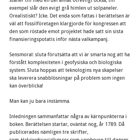
ställer till med en del annat otrevligt också, till
exempel slår den evigt grå himlen ut solpaneler.
Orealistiskt? Icke. Det enda som fattas i berättelsen är
väl att fossilföretagen klargjorde för kongressen att
den som röstade emot projektet hade satt sin sista
finansieringspotatis inför nästa valkampanj.
Sensmoral: sluta förutsätta att vi är smarta nog att ha
förstått komplexiteten i geofysiska och biologiska
system. Sluta hoppas att teknologins nya skapelser
ska leverera snabblösningar på problem som ingen
kan överblicka!
Man kan ju bara instämma.
Inledningen sammanfattar några av kärnpunkterna i
boken. Berättelsen startar, oväntat nog, år 1789. Då
publicerades nämligen tre skrifter,
som
Halvjordssocialism
ser som upphoven till dagens