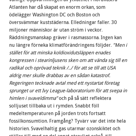
Atlanten har då skapat en enorm orkan, som
ödelägger Washington DC och Boston och
översvämmar kuststäderna. Elledningar faller. 30
miljoner människor är utan ström i veckor.
Räddningsmanskap gräver i rasmassorna. Ingen kan
nu längre förneka klimatförändringens följder.
”Men i
stället för att minska koldioxidutsläppen enades
kongressen i stearinljusens sken om att vända sig till en
radikal och oprövad teknik /../ för att se till att USA
aldrig mer skulle drabbas av en sådan katastrof.
Regeringen tecknade avtal med ett nystartat företag
sprunget ur ett Ivy League-laboratorium för att svepa in
himlen i svaveldimma”
och på så sätt reflektera
solljuset tillbaka ut i rymden. Snabbt föll
medeltemperaturen på jorden trots fortsatt
fossilkonsumtion. Framgång? Tyvärr var det inte hela
historien. Svavelhaltig gas utarmar ozonskiktet och