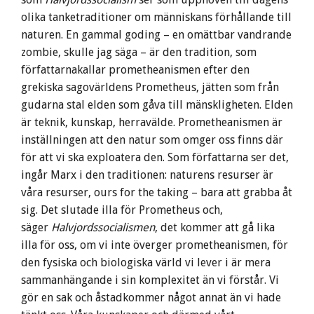
olika tanketraditioner om människans förhållande till
naturen. En gammal goding – en omättbar vandrande
zombie, skulle jag säga – är den tradition, som
författarnakallar prometheanismen efter den
grekiska sagovärldens Prometheus, jätten som från
gudarna stal elden som gåva till mänskligheten. Elden
är teknik, kunskap, herravälde. Prometheanismen är
inställningen att den natur som omger oss finns där
för att vi ska exploatera den. Som författarna ser det,
ingår Marx i den traditionen: naturens resurser är
våra resurser, ours for the taking – bara att grabba åt
sig. Det slutade illa för Prometheus och,
säger
Halvjordssocialismen
, det kommer att gå lika
illa för oss, om vi inte överger prometheanismen, för
den fysiska och biologiska värld vi lever i är mera
sammanhängande i sin komplexitet än vi förstår. Vi
gör en sak och åstadkommer något annat än vi hade