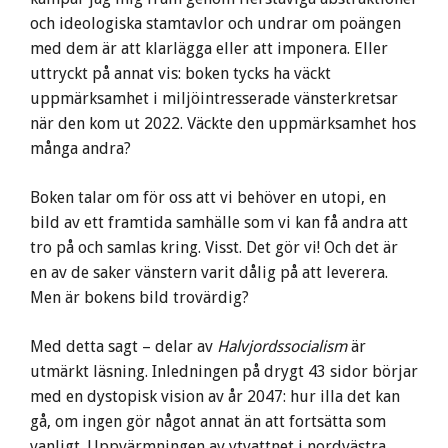
och ideologiska stamtavlor och undrar om poängen
med dem är att klarlägga eller att imponera. Eller
uttryckt på annat vis: boken tycks ha väckt
uppmärksamhet i miljöintresserade vänsterkretsar
när den kom ut 2022. Väckte den uppmärksamhet hos
många andra?
Boken talar om för oss att vi behöver en utopi, en
bild av ett framtida samhälle som vi kan få andra att
tro på och samlas kring. Visst. Det gör vi! Och det är
en av de saker vänstern varit dålig på att leverera.
Men är bokens bild trovärdig?
Med detta sagt – delar av
Halvjordssocialism
är
utmärkt läsning. Inledningen på drygt 43 sidor börjar
med en dystopisk vision av år 2047: hur illa det kan
gå, om ingen gör något annat än att fortsätta som
vanligt. Uppvärmningen av ytvattnet i nordvästra