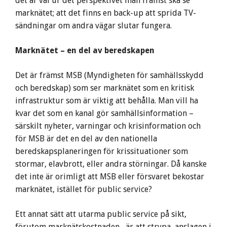
det är väl ur det perspektivet man främst ska se
marknätet; att det finns en back-up att sprida TV-
sändningar om andra vägar slutar fungera.
Marknätet – en del av beredskapen
Det är främst MSB (Myndigheten för samhällsskydd
och beredskap) som ser marknätet som en kritisk
infrastruktur som är viktig att behålla. Man vill ha
kvar det som en kanal gör samhällsinformation –
särskilt nyheter, varningar och krisinformation och
för MSB är det en del av den nationella
beredskapsplaneringen för krissituationer som
stormar, elavbrott, eller andra störningar. Då kanske
det inte är orimligt att MSB eller försvaret bekostar
marknätet, istället för public service?
Ett annat sätt att utarma public service på sikt,
förutom marknätskostnaden, är att strypa anslagen i