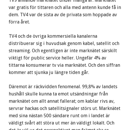
TV9 använde marknätet under många år. Marknätet
var gratis för tittaren och alla med antenn kunde få in
dem. TV4 var de sista av de privata som hoppade av
förra året.
TV4 och de övriga kommersiella kanalerna
distribuerar sig i huvudsak genom kabel, satellit och
streaming. Och egentligen är inte marknätet särskilt
viktigt för public service heller. Ungefär 4% av
tittarna konsumerar tv via marknätet. Och den siffran
kommer att sjunka ju längre tiden går.
Däremot är räckvidden fenomenal. 99,8% av landets
hushåll skulle kunna ta emot utsändningar från
marknätet om allt annat fallerat; om kablar rivs av,
servrar hackas och satellitsignaler störs ut. Marknätet
med sina nästan 500 sändare runt om i landet är
väldigt svårt att störa ut mer än väldigt lokalt. Och