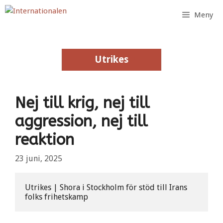
Hoppa
Meny
till
innehåll
Utrikes
Utrikes
Nej till krig, nej till
aggression, nej till
reaktion
23 juni, 2025
Utrikes | Shora i Stockholm för stöd till Irans 
folks frihetskamp