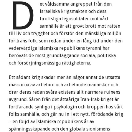
D
et våldsamma angreppet från den
israeliska krigsmakten och dess
brottsliga legosoldater mot vårt
samhälle är ett grovt brott mot rätten
till liv och trygghet och förstör den mänskliga miljön
för Irans folk, som redan under en lång tid under den
vedervärdiga islamiska republikens tyranni har
berövats de mest grundläggande sociala, politiska
och försörjningsmässiga rättigheterna.
Ett sådant krig skadar mer än något annat de utsatta
massorna av arbetare och arbetande människor och
drar deras redan svåra existens allt närmare ruinens
avgrund. Såren från det åttaåriga Iran-Irak-kriget är
fortfarande synliga i psykologin och kroppen hos vårt
folks samhälle, och går nu in i ett nytt, förödande krig
– en följd av Islamiska republikens år av
spänningsskapande och den globala sionismens