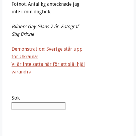
Fotnot. Antal kg antecknade jag
inte i min dagbok.
Bilden: Gay Glans 7 år. Fotograf
Stig Brixne
De­mon­stra­tion: Sve­ri­ge står upp
för Ukrai­na!
Vi är inte satta här för att slå ihjäl
varandra
Sök