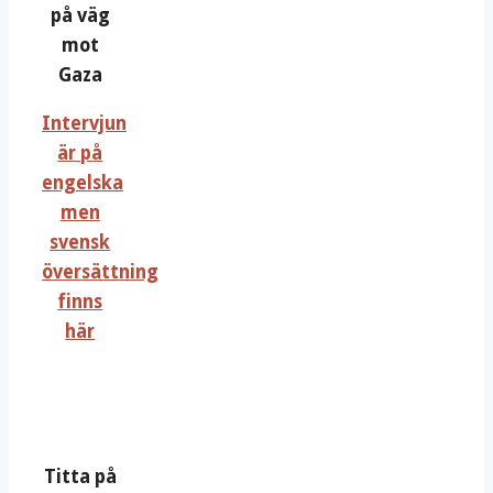
på väg
mot
Gaza
Intervjun
är på
engelska
men
svensk
översättning
finns
här
Titta på