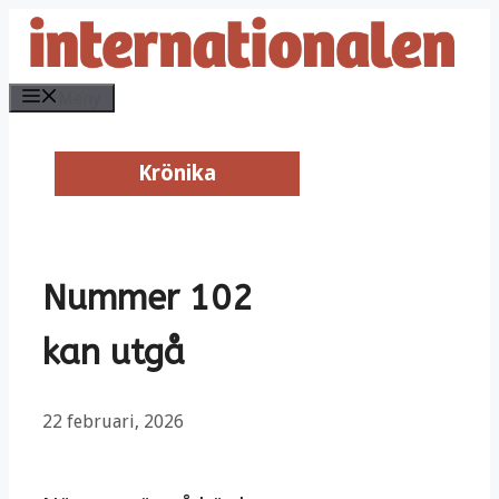
Hoppa
till
innehåll
Meny
Krönika
Krönika
Nummer 102
kan utgå
22 februari, 2026