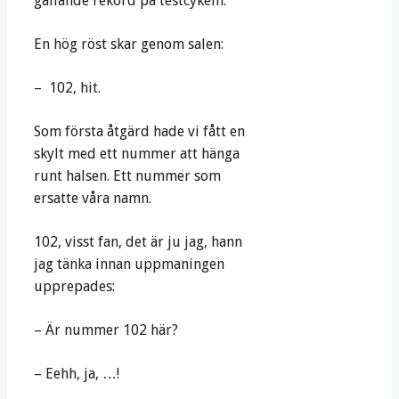
gällande rekord på testcykeln.
En hög röst skar genom salen:
– 102, hit.
Som första åtgärd hade vi fått en
skylt med ett nummer att hänga
runt halsen. Ett nummer som
ersatte våra namn.
102, visst fan, det är ju jag, hann
jag tänka innan uppmaningen
upprepades:
– Är nummer 102 här?
– Eehh, ja, …!