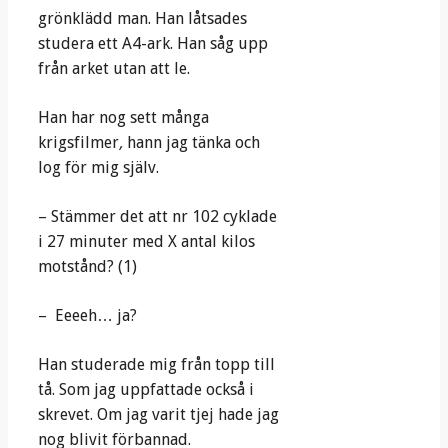
grönklädd man. Han låtsades
studera ett A4-ark. Han såg upp
från arket utan att le.
Han har nog sett många
krigsfilmer
,
hann jag tänka och
log för mig själv.
– Stämmer det att nr 102 cyklade
i 27 minuter med X antal kilos
motstånd? (1)
– Eeeeh… ja?
Han studerade mig från topp till
tå. Som jag uppfattade också i
skrevet. Om jag varit tjej hade jag
nog blivit förbannad.