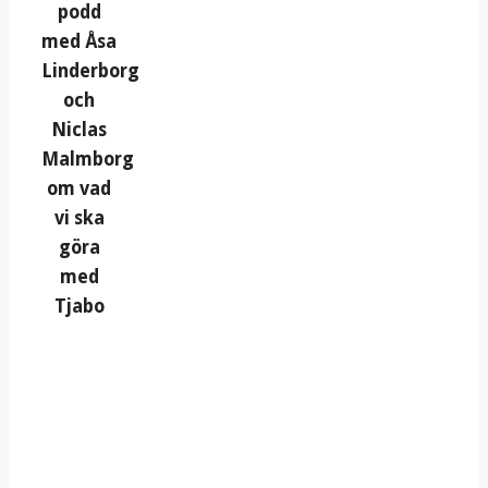
podd
med Åsa
Linderborg
och
Niclas
Malmborg
om vad
vi ska
göra
med
Tjabo