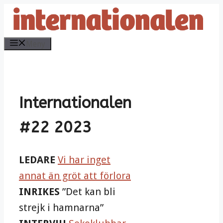
Hoppa
till
innehåll
Meny
Internationalen
#22 2023
LEDARE
Vi har inget
annat än gröt att förlora
INRIKES
”Det kan bli
strejk i hamnarna”