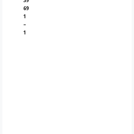
39
69
1
–
1