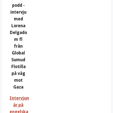
podd -
intervju
med
Lorena
Delgado
m fl
från
Global
Sumud
Flotilla
på väg
mot
Gaza
Intervjun
är på
engelska