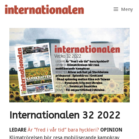
Hoppa
Meny
till
innehåll
Internationalen 32 2022
LEDARE
Är ”fred i vår tid” bara hyckleri?
OPINION
Klimatrörelsen bör resa mobiliserande kampkrav