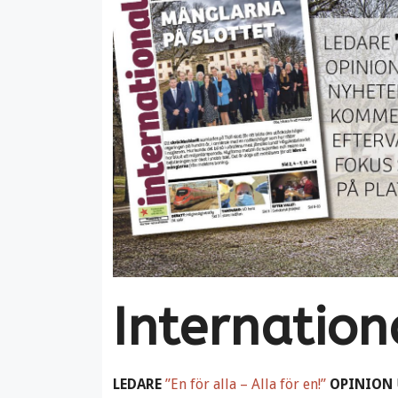
Internatio
LEDARE
”En för alla – Alla för en!”
OPINION