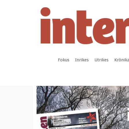
Hoppa
till
innehåll
Fokus
Inrikes
Utrikes
Krönik