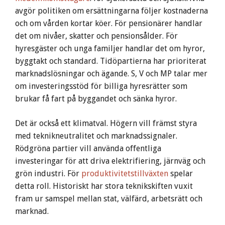
avgör politiken om ersättningarna följer kostnaderna
och om vården kortar köer. För pensionärer handlar
det om nivåer, skatter och pensionsålder. För
hyresgäster och unga familjer handlar det om hyror,
byggtakt och standard. Tidöpartierna har prioriterat
marknadslösningar och ägande. S, V och MP talar mer
om investeringsstöd för billiga hyresrätter som
brukar få fart på byggandet och sänka hyror.
Det är också ett klimatval. Högern vill främst styra
med teknikneutralitet och marknadssignaler.
Rödgröna partier vill använda offentliga
investeringar för att driva elektrifiering, järnväg och
grön industri. För
produktivitetstillväxten
spelar
detta roll. Historiskt har stora teknikskiften vuxit
fram ur samspel mellan stat, välfärd, arbetsrätt och
marknad.