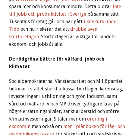
spara mer och konsumera mindre. Detta bidrar
inte
till jobb och produktivitet i Sverige
på samma sätt.
Tusentals företag går och har gått
i konkurs under
Tidö
och nu riskerar det att
drabba även
storföretagen
. Storförtagen är viktiga för landets
ekonomi och jobb åt alla.
De rödgröna bättre för välfärd, jobb och
klimatet
Socialdemokraterna, Vänsterpartiet och Miljöpartiet
betonar i stället stärkt a-kassa, borttagen karensdag,
investeringar i utbildning och grön industri, samt
vård och välfärd. V och MP driver tydligare krav på
högre ersättningsnivåer, sänkt arbetstid och större
klimat­investeringar. S talar mer om
ordning i
ekonomin
men också om
mer i plånboken för låg- och
medelinkomsttagare
. för sjukersatta och sjukskrivna