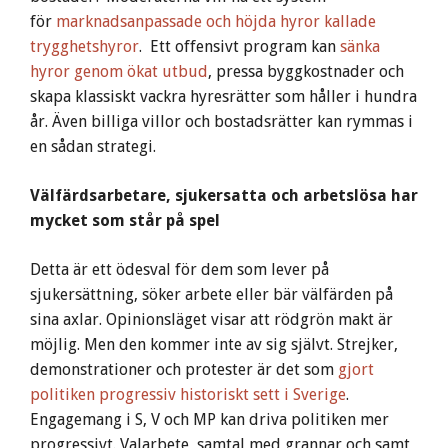
för
marknadsanpassade och höjda hyror kallade
trygghetshyror
. Ett offensivt program kan
sänka
hyror genom ökat utbud
, pressa byggkostnader och
skapa klassiskt vackra hyresrätter som håller i hundra
år. Även billiga villor och bostadsrätter kan rymmas i
en sådan strategi.
Välfärdsarbetare, sjukersatta och arbetslösa har
mycket som står på spel
Detta är ett ödesval för dem som lever på
sjukersättning, söker arbete eller bär välfärden på
sina axlar. Opinionsläget visar att rödgrön makt är
möjlig. Men den kommer inte av sig självt. Strejker,
demonstrationer och protester är det som
gjort
politiken progressiv historiskt sett i Sverige
.
Engagemang i S, V och MP kan driva politiken mer
progressivt. Valarbete, samtal med grannar och samt