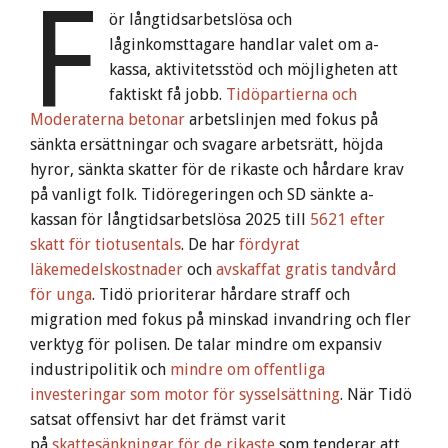
F
ör långtidsarbetslösa och
låginkomsttagare handlar valet om a-
kassa, aktivitetsstöd och möjligheten att
faktiskt få jobb.
Tidöpartierna och
Moderaterna betonar
arbetslinjen med fokus på
sänkta ersättningar och svagare arbetsrätt, höjda
hyror, sänkta skatter för de rikaste och hårdare krav
på vanligt folk. Tidöregeringen och SD sänkte a-
kassan för långtidsarbetslösa 2025 till
5621 efter
skatt för tiotusentals
. De har
fördyrat
läkemedelskostnader
och
avskaffat gratis tandvård
för unga
. Tidö prioriterar hårdare straff och
migration med fokus på minskad invandring och fler
verktyg för polisen. De talar mindre om expansiv
industripolitik och
mindre om offentliga
investeringar som motor för sysselsättning
. När Tidö
satsat offensivt har det främst varit
på
skattesänkningar för de rikaste
som tenderar att