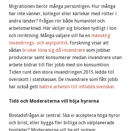
Migrationen berör många personligen. Hur många
har inte vänner, kollegor eller kärlekar med rötter i
andra länder? Frågan rör både humanitet och
arbetsmarknad. Här skiljer sig blocken tydligt i ton
och inriktning. Många väljare vill ha en
mänsklig
invandrings- och asylpolitik
. Forskning visar att
sådan
brukar löna sig då invandrare
som jobbar
producerar samt konsumerar medan invandrare utan
arbete bidrar till fler jobb med sin konsumtion.
Tiden runt den stora invandringen 2015 ledde till
överskott i statskassan. De invandrare som fått jobb
har också gett
bättre arbeten till infödda svenskar
.
Tidö och Moderaterna vill höja hyrorna
Bostadsfrågan är central. Ska vi acceptera höga hyror
och brist, eller bygga fler billiga och välplanerade
bostäder? Moderaterna vill ha ett system