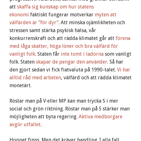
att
skaffa sig kunskap om hur statens
ekonomi
faktiskt fungerar motverkar
myten att
välfärden är ”för dyr”
. Att minska ojämlikheten och
stressen samt stärka psykisk hälsa, vår
konkurrenskraft och att rädda klimatet går att
förena
med låga skatter, höga löner och bra välfärd för
vanligt folk
. Staten får
inte tomt i ladorna
som vanligt
folk. Staten
skapar de pengar den använder
. Så har
den gjort sedan vi fick fiatvaluta på 1990-talet.
Vi har
alltid råd med arbeten
, välfärd och att rädda klimatet
monetärt.
Röstar man på V eller MP kan man trycka S i mer
social och grön riktning. Röstar man på S stärker man
möjligheten att byta regering.
Aktiva medborgare
avgör utfallet
.
Hoppet finns. Men det kräver handling. I alla fall