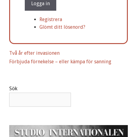
t
Logga in
e
r
Registrera
n
Glömt ditt lösenord?
a
t
i
Två år efter invasionen
v
Förbjuda förnekelse – eller kämpa för sanning
e
:
Sök