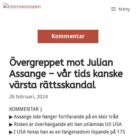
Hoppa
Meny
till
innehåll
Kommentar
Kommentar
Övergreppet mot Julian
Assange – vår tids kanske
värsta rättsskandal
26 februari, 2024
KOMMENTAR |
▶ Assange öde hänger fortfarande på en skör tråd
▶ Risken är överhängande att han utlämnas till USA
▶ I USA hotas han av en fängelsedom löpande på 175