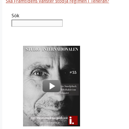
Ska Framtidens Vänster stödja regimen i Teheran?
Sök