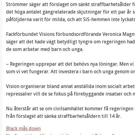
Strömmer säger att förslaget om sänkt straffbarhetsålder fö
det höga antalet gängrelaterade skjutningar för ett par år 
påföljderna varit för milda, och att SiS-hemmen inte lycka
Fackförbundet Visions förbundsordförande Veronica Mag
säger att det hade vägt betydligt tyngre om regeringen hade
de som arbetar med barn och unga.
– Regeringen upprepar att det behövs nya löningar. Men vi t
som vi vet fungerar. Att investera i barn och unga genom ord
Vision organiserar bland annat anställda inom socialt arbete.
repressalier vill de se fokus på förebyggande insatser och
Nu återstår att se om civilsamhället kommer få regeringen
från förslaget att sänka straffbarhetsåldern till 14 år.
Black mås down