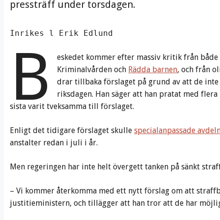
pressträff under torsdagen.
Inrikes l Erik Edlund
B
eskedet kommer efter massiv kritik från båd
Kriminalvården och
Rädda barnen
, och från o
drar tillbaka förslaget på grund av att de inte 
riksdagen. Han säger att han pratat med flera
sista varit tveksamma till förslaget.
Enligt det tidigare förslaget skulle
specialanpassade avdeln
anstalter redan i juli i år.
Men regeringen har inte helt övergett tanken på sänkt straf
– Vi kommer återkomma med ett nytt förslag om att straffba
justitieministern, och tillägger att han tror att de har möjli