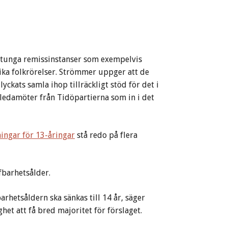
e tunga remissinstanser som exempelvis
lika folkrörelser. Strömmer uppger att de
lyckats samla ihop tillräckligt stöd för det i
 ledamöter från Tidöpartierna som in i det
ingar för 13-åringar
stå redo på flera
fbarhetsålder.
rhetsåldern ska sänkas till 14 år, säger
ghet att få bred majoritet för förslaget.