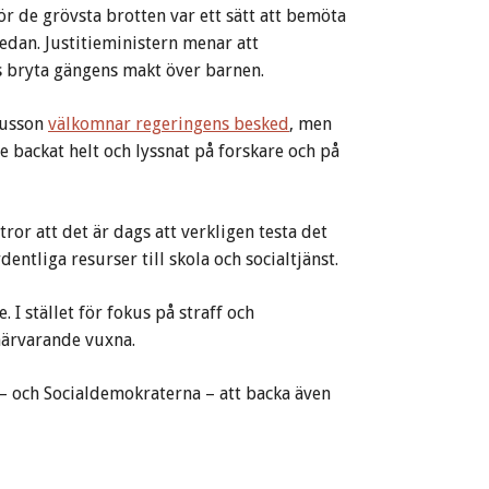
r de grövsta brotten var ett sätt att bemöta
sedan. Justitieministern menar att
ts bryta gängens makt över barnen.
nusson
välkomnar regeringens besked
, men
 backat helt och lyssnat på forskare och på
ror att det är dags att verkligen testa det
entliga resurser till skola och socialtjänst.
 I stället för fokus på straff och
 närvarande vuxna.
 – och Socialdemokraterna – att backa även