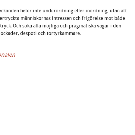
yckanden heter inte underordning eller inordning, utan att
dertryckta människornas intressen och frigörelse mot både
tryck. Och söka alla möjliga och pragmatiska vägar i den
lockader, despoti och tortyrkammare.
onalen