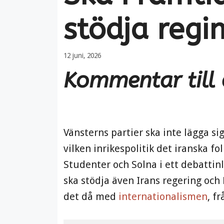
stödja regi
12 juni, 2026
Kommentar till 
Vänsterns partier ska inte lägga si
vilken inrikespolitik det iranska f
Studenter och Solna i ett debattin
ska stödja även Irans regering oc
det då med
internationalismen
, f