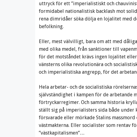
uttryck för ett ”imperialistiskt och chauvin
formidabel nationalistisk backlash mot soli
rena dimridåer söka dölja en lojalitet med d
befolkning.
Eller, mest välvilligt, bara om att med dålig
med olika medel, från sanktioner till vapenm
för det motståndet krävs ingen lojalitet elle
vänsterns olika revolutionära och socialisti
och imperialistiska angrepp, för det arbetan
Hela arbetar- och de socialistiska rörelserna
självständighet i kampen för de arbetande 
förtryckarregimer. Och samma historia kryl
ställt sig på imperialisters sida både unde
försvarade eller mörkade Stalins massmord 
västmakterna. Eller socialister som rentav f
”västkapitalismen”…