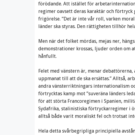
förödande. Att istället för arbetarinternatio
regimer oavsett deras karaktär och förtryck 
frigörelse. ”Det är inte vår roll, varken mora
länder ska styras. Den rättigheten tillhör hel
Men när det folket mördas, mejas ner, hängs 
demonstrationer krossas, ljuder orden om att 
hånfullt.
Felet med vänstern är, menar debattörerna, a
uppmanat till att de ska ersättas.” Alltså, a
andra vänsterriktningars internationalism o
förtrycktas kamp mot ”suveräna länders ledar
för att störta Francoregimen i Spanien, milit
Sydafrika, stalinistiska förtryckarregimer i 
alltså både varit moraliskt fel och trotsat int
Hela detta svårbegripliga principiella avstå