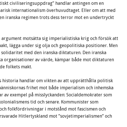
istiskt civiliseringsuppdrag” handlar antingen om en
darisk internationalism överhuvudtaget. Eller om att med
en iranska regimen trots dess terror mot en undertryckt
a argument motsätta sig imperialistiska krig och försök att
akt, lägga under sig olja och geopolitiska positioner. Men
r solidaritet med den iranska diktaturen. Den iranska
ska organisationer av värde, kämpar både mot diktaturen
de folkets makt.
s historia handlar om vikten av att upprätthålla politisk
människornas frihet mot både imperialism och inhemska
lar av exempel på misslyckanden: Socialdemokrater som
r kolonialismens tid och senare. Kommunister som
och folkfördrivningar i motstånd mot fascismen och
örsvarade Hitlertyskland mot ”sovjetimperialismen” och