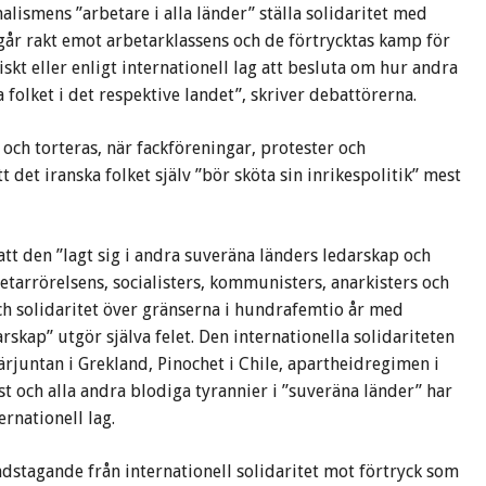
nalismens ”arbetare i alla länder” ställa solidaritet med
går rakt emot arbetarklassens och de förtrycktas kamp för
liskt eller enligt internationell lag att besluta om hur andra
a folket i det respektive landet”, skriver debattörerna.
och torteras, när fackföreningar, protester och
det iranska folket själv ”bör sköta sin inrikespolitik” mest
tt den ”lagt sig i andra suveräna länders ledarskap och
rbetarrörelsens, socialisters, kommunisters, anarkisters och
ch solidaritet över gränserna i hundrafemtio år med
skap” utgör själva felet. Den internationella solidariteten
ärjuntan i Grekland, Pinochet i Chile, apartheidregimen i
öst och alla andra blodiga tyrannier i ”suveräna länder” har
ernationell lag.
ndstagande från internationell solidaritet mot förtryck som