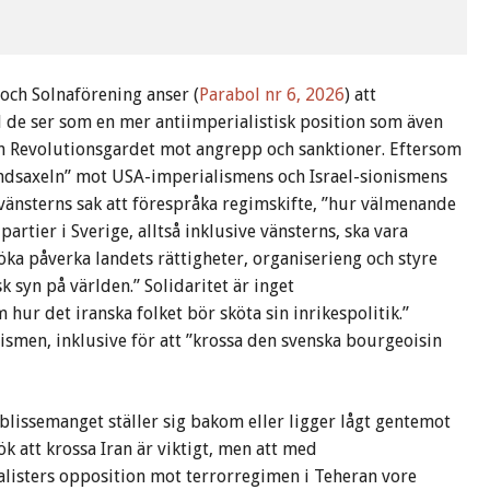
och Solnaförening anser (
Parabol nr 6, 2026
) att
 de ser som en mer antiimperialistisk position som även
h Revolutionsgardet mot angrepp och sanktioner. Eftersom
tåndsaxeln” mot USA-imperialismens och Israel-sionismens
e vänsterns sak att förespråka regimskifte, ”hur välmenande
partier i Sverige, alltså inklusive vänsterns, ska vara
söka påverka landets rättigheter, organiserieng och styre
k syn på världen.” Solidaritet är inget
 hur det iranska folket bör sköta sin inrikespolitik.”
ismen, inklusive för att ”krossa den svenska bourgeoisin
blissemanget ställer sig bakom eller ligger lågt gentemot
 att krossa Iran är viktigt, men att med
ialisters opposition mot terrorregimen i Teheran vore