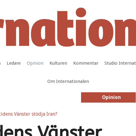
a
Ledare
Opinion
Kulturen
Kommentar
Studio Interna
Om Internationalen
Opinion
Opinion
dens Vänster