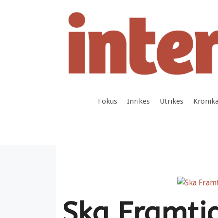
Hoppa
till
innehåll
Fokus
Inrikes
Utrikes
Krönik
Ska Framti