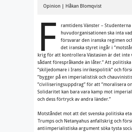
Opinion | Håkan Blomqvist
F
ramtidens Vänster – Studenterna 
huvudorganisationen ska inta vad
försvarar den iranska regimen oc
det iranska styret ingår i ”mots
krig för att kontrollera Västasien är det int
sådant förespråkande än låter.” Att politiska 
”skiljedomare i Irans inrikespolitik” och för
”bygger på en imperialistisk och chauvinistis
”civiliseringsuppdrag” för att ”moralisera om
Solidaritet kan bara vara kamp mot imperial
och dess förtryck av andra länder.”
Motståndet mot att det svenska politiska eta
Trumps och Netanyahus anfallskrig och försök
antiimperialistiska argument söka tysta soc