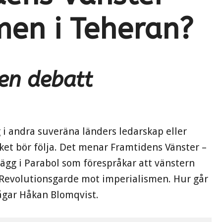
men i Teheran?
en debatt
g i andra suveräna länders ledarskap eller
olket bör följa. Det menar Framtidens Vänster –
lägg i Parabol som förespråkar att vänstern
h Revolutionsgarde mot imperialismen. Hur går
rågar Håkan Blomqvist.