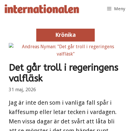
Hoppa
Meny
till
innehåll
Krönika
Krönika
Det går troll i regeringens
valfläsk
31 maj, 2026
Jag är inte den som i vanliga fall spår i
kaffesump eller letar tecken i vardagen.
Men vissa dagar är det svårt att låta bli
att se mönster i det som händer runt