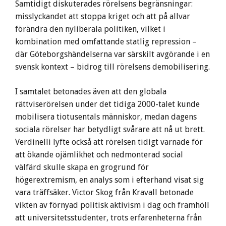
Samtidigt diskuterades rörelsens begränsningar:
misslyckandet att stoppa kriget och att på allvar
förändra den nyliberala politiken, vilket i
kombination med omfattande statlig repression –
där Göteborgshändelserna var särskilt avgörande i en
svensk kontext – bidrog till rörelsens demobilisering.
I samtalet betonades även att den globala
rättviserörelsen under det tidiga 2000-talet kunde
mobilisera tiotusentals människor, medan dagens
sociala rörelser har betydligt svårare att nå ut brett.
Verdinelli lyfte också att rörelsen tidigt varnade för
att ökande ojämlikhet och nedmonterad social
välfärd skulle skapa en grogrund för
högerextremism, en analys som i efterhand visat sig
vara träffsäker. Victor Skog från Kravall betonade
vikten av förnyad politisk aktivism i dag och framhöll
att universitetsstudenter, trots erfarenheterna från