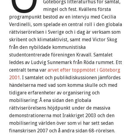
Göteborgs litteraturhus för samtal,
mingel och fest. Kvällens första
programpunkt bestod av en intervju med Cecilia
Verdinelli, som spelade en central roll i den globala
rättviserörelsen i Sverige och i dag är verksam som
skribent och klimataktivist, samt med Victor Skog
från den nybildade kommunistiska
studentcentrerade föreningen Kravall. Samtalet
leddes av Ludvig Sunnemark från Röda rummet. Ett
centralt tema var
arvet efter toppmötet i Göteborg
2001
. I samtalet och publikdiskussionen jämfördes
händelserna med vad som komma skulle och med
tidigare erfarenheter av organisering och
mobilisering: Å ena sidan den globala
rättviserörelsens höjdpunkt under de massiva
demonstrationerna mot Irakkriget 2003 och den
mobilisering världen över som vi har sett sedan
finanskrisen 2007 och å andra sidan 68-rörelsen.