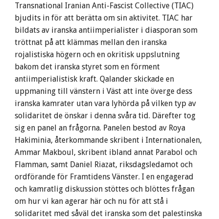
Transnational Iranian Anti-Fascist Collective (TIAC)
bjudits in för att berätta om sin aktivitet. TIAC har
bildats av iranska antiimperialister i diasporan som
tröttnat på att klämmas mellan den iranska
rojalistiska högern och en okritisk uppslutning
bakom det iranska styret som en förment
antiimperialistisk kraft. Qalander skickade en
uppmaning till vänstern i Väst att inte överge dess
iranska kamrater utan vara lyhörda på vilken typ av
solidaritet de önskar i denna svåra tid. Därefter tog
sig en panel an frågorna. Panelen bestod av Roya
Hakiminia, återkommande skribent i Internationalen,
Ammar Makboul, skribent ibland annat Parabol och
Flamman, samt Daniel Riazat, riksdagsledamot och
ordförande för Framtidens Vänster. I en engagerad
och kamratlig diskussion stöttes och blöttes frågan
om hur vi kan agerar här och nu för att stå i
solidaritet med såväl det iranska som det palestinska