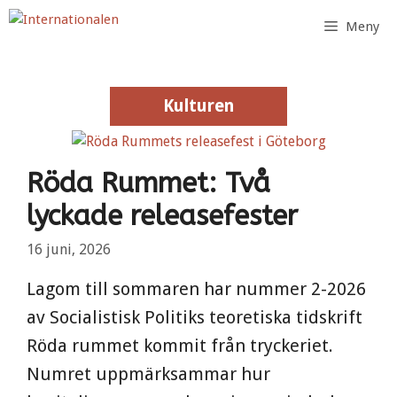
Hoppa
Meny
till
innehåll
Kulturen
Kulturen
Röda Rummet: Två
lyckade releasefester
16 juni, 2026
Lagom till sommaren har nummer 2-2026
av Socialistisk Politiks teoretiska tidskrift
Röda rummet kommit från tryckeriet.
Numret uppmärksammar hur