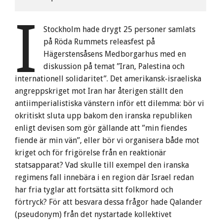
I
Stockholm hade drygt 25 personer samlats
på Röda Rummets releasfest på
Hägerstensåsens Medborgarhus med en
diskussion på temat ”Iran, Palestina och
internationell solidaritet”. Det amerikansk-israeliska
angreppskriget mot Iran har återigen ställt den
antiimperialistiska vänstern inför ett dilemma: bör vi
okritiskt sluta upp bakom den iranska republiken
enligt devisen som gör gällande att ”min fiendes
fiende är min vän”, eller bör vi organisera både mot
kriget och för frigörelse från en reaktionär
statsapparat? Vad skulle till exempel den iranska
regimens fall innebära i en region där Israel redan
har fria tyglar att fortsätta sitt folkmord och
förtryck? För att besvara dessa frågor hade Qalander
(pseudonym) från det nystartade kollektivet