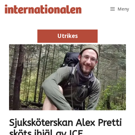
Hoppa
Meny
till
innehåll
Utrikes
Utrikes
Sjuksköterskan Alex Pretti
sköts ihjäl av ICE