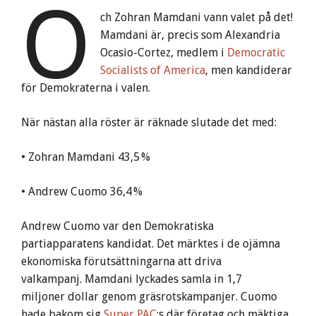
O
ch Zohran Mamdani vann valet på det!
Mamdani är, precis som Alexandria
Ocasio-Cortez, medlem i
Democratic
Socialists of America
, men kandiderar
för Demokraterna i valen.
När nästan alla röster är räknade slutade det med:
• Zohran Mamdani 43,5 %
• Andrew Cuomo 36,4 %
Andrew Cuomo var den Demokratiska
partiapparatens kandidat. Det märktes i de ojämna
ekonomiska förutsättningarna att driva
valkampanj. Mamdani lyckades samla in 1,7
miljoner dollar genom gräsrotskampanjer. Cuomo
hade bakom sig
Super PAC
:s där företag och mäktiga