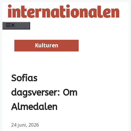
Hoppa
till
innehåll
Meny
Kulturen
Kulturen
Sofias
dagsverser: Om
Almedalen
24 juni, 2026