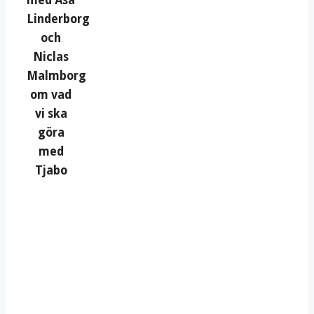
med Åsa
Linderborg
och
Niclas
Malmborg
om vad
vi ska
göra
med
Tjabo