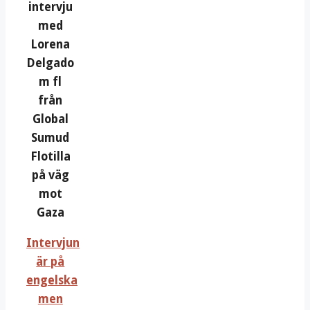
intervju
med
Lorena
Delgado
m fl
från
Global
Sumud
Flotilla
på väg
mot
Gaza
Intervjun
är på
engelska
men