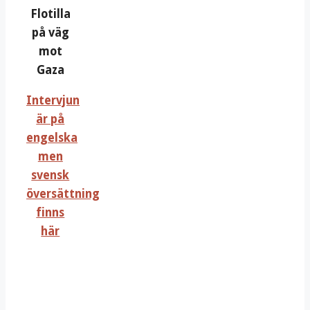
Flotilla
på väg
mot
Gaza
Intervjun
är på
engelska
men
svensk
översättning
finns
här