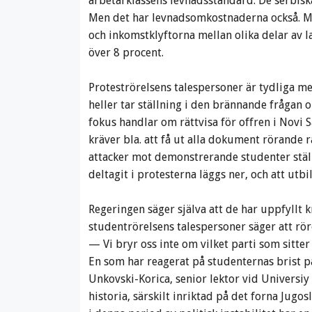
arbetarklassens levnadsstandard. De serbiska
Men det har levnadsomkostnaderna också. Ma
och inkomstklyftorna mellan olika delar av l
över 8 procent.
Proteströrelsens talespersoner är tydliga med 
heller tar ställning i den brännande frågan 
fokus handlar om rättvisa för offren i Novi
kräver bla. att få ut alla dokument rörande r
attacker mot demonstrerande studenter ställ
deltagit i protesterna läggs ner, och att utb
Regeringen säger själva att de har uppfyllt k
studentrörelsens talespersoner säger att röre
— Vi bryr oss inte om vilket parti som sitte
En som har reagerat på studenternas brist på
Unkovski-Korica, senior lektor vid Universiy
historia, särskilt inriktad på det forna Jugosl