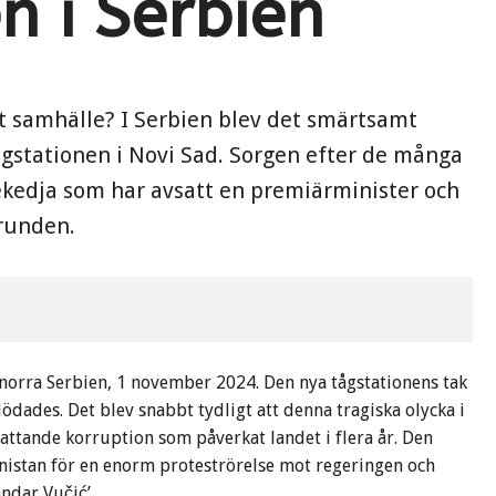
n i Serbien
t samhälle? I Serbien blev det smärtsamt
tågstationen i Novi Sad. Sorgen efter de många
ekedja som har avsatt en premiärminister och
runden.
 norra Serbien, 1 november 2024. Den nya tågstationens tak
dades. Det blev snabbt tydligt att denna tragiska olycka i
ttande korruption som påverkat landet i flera år. Den
nistan för en enorm proteströrelse mot regeringen och
ndar Vučić’.