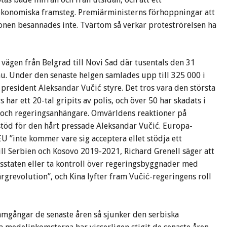
 ekonomiska framsteg. Premiärministerns förhoppningar att
onen besannades inte. Tvärtom så verkar proteströrelsen ha
vägen från Belgrad till Novi Sad där tusentals den 31
u. Under den senaste helgen samlades upp till 325 000 i
president Aleksandar Vučić styre. Det tros vara den största
 har ett 20-tal gripits av polis, och över 50 har skadats i
ch regeringsanhängare. Omvärldens reaktioner på
 stöd för den hårt pressade Aleksandar Vučić. Europa-
 ”inte kommer vare sig acceptera ellet stödja ett
ll Serbien och Kosovo 2019-2021, Richard Grenell säger att
tsstaten eller ta kontroll över regeringsbyggnader med
ärgrevolution”, och Kina lyfter fram Vučić-regeringens roll
ramgångar de senaste åren så sjunker den serbiska