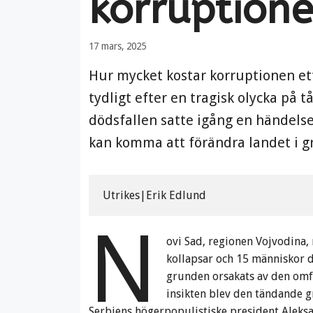
korruptione
17 mars, 2025
Hur mycket kostar korruptionen et
tydligt efter en tragisk olycka på 
dödsfallen satte igång en händels
kan komma att förändra landet i g
Utrikes|Erik Edlund
N
ovi Sad, regionen Vojvodina,
kollapsar och 15 människor dö
grunden orsakats av den omfa
insikten blev den tändande g
Serbiens högerpopulistiske president Aleksa