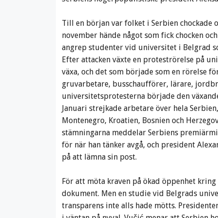
Till en början var folket i Serbien chockade 
november hände något som fick chocken och 
angrep studenter vid universitet i Belgrad s
Efter attacken växte en proteströrelse på uni
växa, och det som började som en rörelse f
gruvarbetare, busschaufförer, lärare, jordbr
universitetsprotesterna började den växande
Januari strejkade arbetare över hela Serbie
Montenegro, Kroatien, Bosnien och Herzegov
stämningarna meddelar Serbiens premiärmini
för när han tänker avgå, och president Alexa
på att lämna sin post.
För att möta kraven på ökad öppenhet kring 
dokument. Men en studie vid Belgrads univer
transparens inte alls hade mötts. President
i väntan på nyval. Vučić menar att Serbien ho