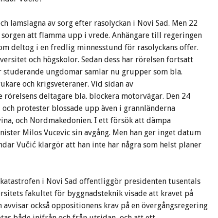
och lamslagna av sorg efter rasolyckan i Novi Sad. Men 22
sorgen att flamma upp i vrede. Anhängare till regeringen
om deltog i en fredlig minnesstund för rasolyckans offer.
versitet och högskolor. Sedan dess har rörelsen fortsatt
ör studerande ungdomar samlar nu grupper som bla.
ukare och krigsveteraner. Vid sidan av
 rörelsens deltagare bla. blockera motorvägar. Den 24
n, och protester blossade upp även i grannländerna
ina, och Nordmakedonien. I ett försök att dämpa
ster Milos Vucevic sin avgång. Men han ger inget datum
ndar Vučić klargör att han inte har några som helst planer
katastrofen i Novi Sad offentliggör presidenten tusentals
sitets fakultet för byggnadsteknik visade att kravet på
en avvisar också oppositionens krav på en övergångsregering
tas både inifrån och från utsidan, och att ett