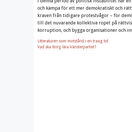
i denna period av politisk instabilitet har e
och kämpa för ett mer demokratiskt och rätt
kraven från tidigare protestvågor – för de
till det nuvarande kollektiva ropet på rättv
korruption, och bygga organisationer och ins
Litteraturen som motstånd i en trasig tid
Vad ska Borg lära Vänsterpartiet?