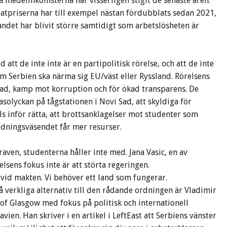
 medelinkomsterna har visserligen stigit de senaste åren.
tpriserna har till exempel nästan fördubblats sedan 2021,
andet har blivit större samtidigt som arbetslösheten är
att de inte inte är en partipolitisk rörelse, och att de inte
om Serbien ska närma sig EU/väst eller Ryssland. Rörelsens
 Sad, kamp mot korruption och för ökad transparens. De
asolyckan på tågstationen i Novi Sad, att skyldiga för
s inför rätta, att brottsanklagelser mot studenter som
ildningsväsendet får mer resurser.
raven, studenterna håller inte med. Jana Vasic, en av
lsens fokus inte är att störta regeringen.
r vid makten. Vi behöver ett land som fungerar.
 verkliga alternativ till den rådande ordningen är Vladimir
 of Glasgow med fokus på politisk och internationell
avien. Han skriver i en artikel i LeftEast att Serbiens vänster