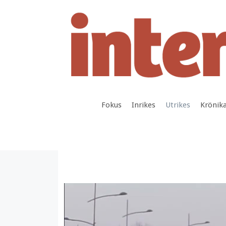
Hoppa
till
innehåll
Fokus
Inrikes
Utrikes
Krönik