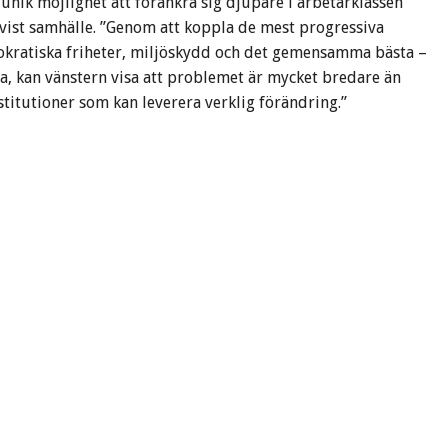
n unik möjlighet att förankra sig djupare i arbetarklassen
vist samhälle. ”Genom att koppla de mest progressiva
mokratiska friheter, miljöskydd och det gemensamma bästa –
isa, kan vänstern visa att problemet är mycket bredare än
titutioner som kan leverera verklig förändring.”