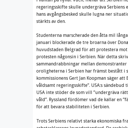
regeringsskifte skulle undergräva Serbiens
hans avgångsbesked skulle lugna ner situati
stärkts av den.
Studenterna marscherade den åtta mil långa 
januari blockerade de tre broarna över Dona
huvudstaden Belgrad för att protestera mot 
protesten någonsin i Serbien. När detta skrivs
sammandrabbningar mellan demonstranter o
oroligheterna i Serbien har främst bestått i
kommissionens Gert Jan Koopman säger att EU
våldsamt regeringsskifte”. USA:s sändebud ti
USA inte stöder de som vill ”undergräva rät
våld”. Ryssland fördömer vad de kallar en ”f
för att bevara stabiliteten i Serbien.
Trots Serbiens relativt starka ekonomiska f