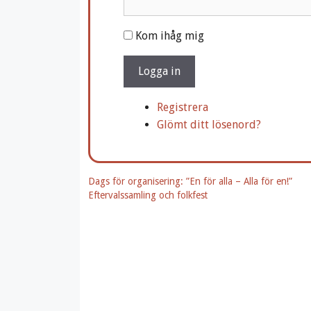
A
Kom ihåg mig
l
t
Logga in
e
r
Registrera
n
Glömt ditt lösenord?
a
t
i
Dags för organisering: ”En för alla – Alla för en!”
v
Eftervalssamling och folkfest
e
: