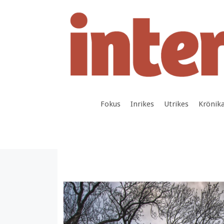
Hoppa
till
innehåll
Fokus
Inrikes
Utrikes
Krönik