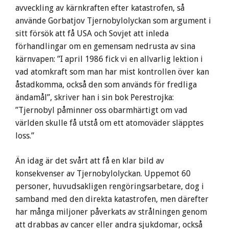
avveckling av kärnkraften efter katastrofen, så
använde Gorbatjov Tjernobylolyckan som argument i
sitt försök att få USA och Sovjet att inleda
förhandlingar om en gemensam nedrusta av sina
kärnvapen: ”I april 1986 fick vi en allvarlig lektion i
vad atomkraft som man har mist kontrollen över kan
åstadkomma, också den som används för fredliga
ändamål”, skriver han i sin bok Perestrojka:
”Tjernobyl påminner oss obarmhärtigt om vad
världen skulle få utstå om ett atomoväder släpptes
loss.”
Än idag är det svårt att få en klar bild av
konsekvenser av Tjernobylolyckan. Uppemot 60
personer, huvudsakligen rengöringsarbetare, dog i
samband med den direkta katastrofen, men därefter
har många miljoner påverkats av strålningen genom
att drabbas av cancer eller andra sjukdomar, också