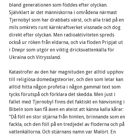
bland generationen som föddes efter olyckan.
Självklart är det människorna i områdena närmast
Tjernobyl som har drabbats värst, och alla träd på en
mils omkrets runt kärnkraftverket vissnade och dog
direkt efter olyckan. Men radioaktiviteten spreds
också ur röken från eldarna, och via floden Pripjat ut
i Dnepr som utgör en viktig dricksvattenkälla för
Ukraina och Vitryssland.
Katastrofer av den här magnituden ger alltid upphov
till religiösa domedagsteorier, och den som letar kan
alltid hitta någon profetia i någon gammal text som
tycks förutspå och förklara det skedda. Men just i
fallet med Tjernobyl finns det faktiskt en hänvisning i
Bibeln som kan få även en ateist att känna kalla kårar:
”Då föll en stor stjärna från himlen, brinnande som en
fackla, och den föll på en tredjedel av floderna och på
vattenkällorna. Och stjärnans namn var Malört. En