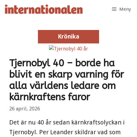
Hoppa
Meny
till
innehåll
Krönika
Krönika
Tjernobyl 40 – borde ha
blivit en skarp varning för
alla världens ledare om
kärnkraftens faror
26 april, 2026
Det är nu 40 år sedan kärnkraftsolyckan i
Tjernobyl. Per Leander skildrar vad som