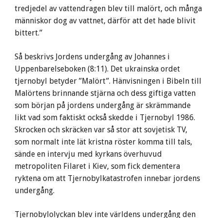
tredjedel av vattendragen blev till malört, och många
människor dog av vattnet, därför att det hade blivit
bittert.”
Så beskrivs Jordens undergång av Johannes i
Uppenbarelseboken (8:11). Det ukrainska ordet
tjernobyl betyder ”Malört”. Hänvisningen i Bibeln till
Malörtens brinnande stjärna och dess giftiga vatten
som början på jordens undergång är skrämmande
likt vad som faktiskt också skedde i Tjernobyl 1986.
Skrocken och skräcken var så stor att sovjetisk TV,
som normalt inte lät kristna röster komma till tals,
sände en intervju med kyrkans överhuvud
metropoliten Filaret i Kiev, som fick dementera
ryktena om att Tjernobylkatastrofen innebar jordens
undergång.
Tjernobylolyckan blev inte världens undergång den