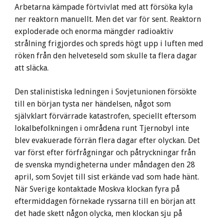
Arbetarna kämpade förtvivlat med att försöka kyla
ner reaktorn manuellt. Men det var för sent. Reaktorn
exploderade och enorma mängder radioaktiv
strålning frigjordes och spreds högt upp i luften med
röken från den helveteseld som skulle ta flera dagar
att släcka.
Den stalinistiska ledningen i Sovjetunionen försökte
till en början tysta ner händelsen, något som
självklart förvärrade katastrofen, speciellt eftersom
lokalbefolkningen i områdena runt Tjernobyl inte
blev evakuerade förrän flera dagar efter olyckan. Det
var först efter förfrågningar och påtryckningar från
de svenska myndigheterna under måndagen den 28
april, som Sovjet till sist erkände vad som hade hänt.
När Sverige kontaktade Moskva klockan fyra på
eftermiddagen förnekade ryssarna till en början att
det hade skett någon olycka, men klockan sju på