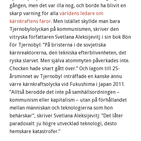
gången, men det var illa nog, och borde ha blivit en
skarp varning för alla
världens ledare om
kärnkraftens faror
. Men istället skyllde man bara
Tjernobylolyckan på kommunismen, skriver den
vitryska författaren Svetlana Aleksijevitj i sin bok Bön
För Tjernobyl: ”På bristerna i de sovjetiska
kärnreaktorerna, den tekniska efterblivenheten, det
ryska slarvet. Men själva atommyten påverkades inte.
Chocken hade snart gått över.” Och lagom till 25-
årsminnet av Tjernobyl inträffade en kanske ännu
värre kärnkraftsolycka vid Fukushima i Japan 2011.
”Alltså berodde det inte på samhällsordningen –
kommunism eller kapitalism – utan på förhållandet
mellan människan och teknologierna som hon
behärskar”, skriver Svetlana Aleksijevitj: ”Det låter
paradoxalt: ju högre utvecklad teknologi, desto
hemskare katastrofer.”