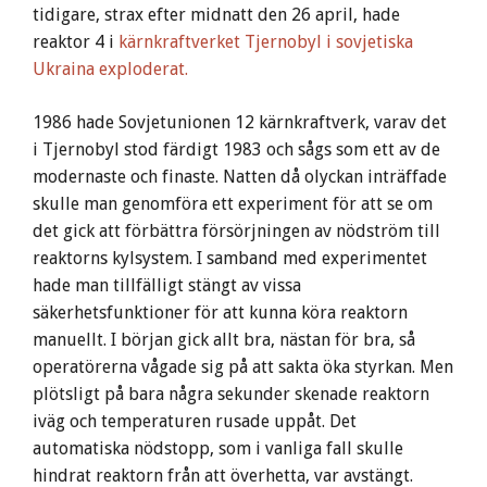
tidigare, strax efter midnatt den 26 april, hade
reaktor 4 i
kärnkraftverket Tjernobyl i sovjetiska
Ukraina exploderat.
1986 hade Sovjetunionen 12 kärnkraftverk, varav det
i Tjernobyl stod färdigt 1983 och sågs som ett av de
modernaste och finaste. Natten då olyckan inträffade
skulle man genomföra ett experiment för att se om
det gick att förbättra försörjningen av nödström till
reaktorns kylsystem. I samband med experimentet
hade man tillfälligt stängt av vissa
säkerhetsfunktioner för att kunna köra reaktorn
manuellt. I början gick allt bra, nästan för bra, så
operatörerna vågade sig på att sakta öka styrkan. Men
plötsligt på bara några sekunder skenade reaktorn
iväg och temperaturen rusade uppåt. Det
automatiska nödstopp, som i vanliga fall skulle
hindrat reaktorn från att överhetta, var avstängt.