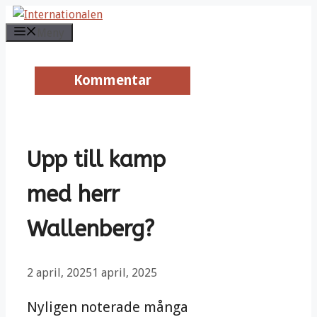
Hoppa
till
Meny
innehåll
Kommentar
Kommentar
Upp till kamp
med herr
Wallenberg?
2 april, 2025
1 april, 2025
Nyligen noterade många