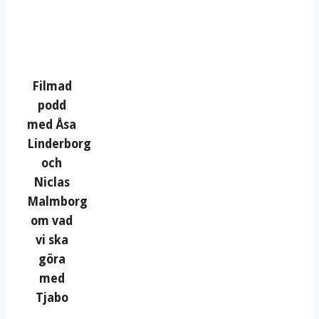
Filmad
podd
med Åsa
Linderborg
och
Niclas
Malmborg
om vad
vi ska
göra
med
Tjabo