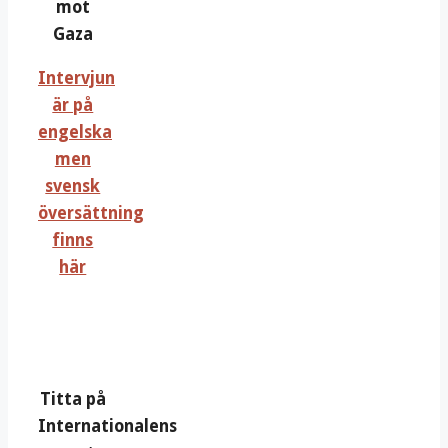
mot
Gaza
Intervjun
är på
engelska
men
svensk
översättning
finns
här
Titta på
Internationalens