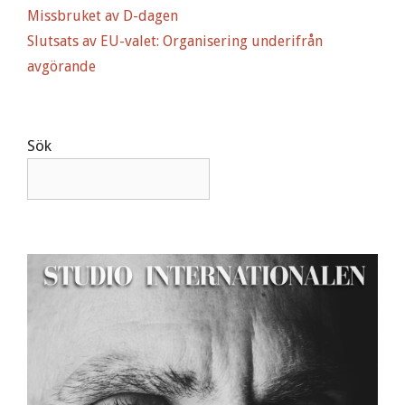
i
Missbruket av D-dagen
v
Slutsats av EU-valet: Organisering underifrån
e
avgörande
:
Sök