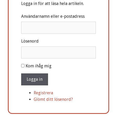
Logga in för att läsa hela artikeln.
Användarnamn eller e-postadress
Lösenord
A
Kom ihåg mig
l
t
Logga in
e
r
Registrera
n
Glömt ditt lösenord?
a
t