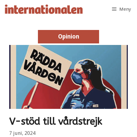
Hoppa
Meny
till
innehåll
Opinion
Opinion
V-stöd till vårdstrejk
7 juni, 2024