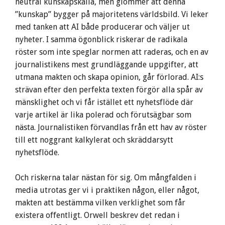
neutral kunskapskälla, men glömmer att denna
”kunskap” bygger på majoritetens världsbild. Vi leker
med tanken att AI både producerar och väljer ut
nyheter. I samma ögonblick riskerar de radikala
röster som inte speglar normen att raderas, och en av
journalistikens mest grundläggande uppgifter, att
utmana makten och skapa opinion, går förlorad. AI:s
strävan efter den perfekta texten förgör alla spår av
mänsklighet och vi får istället ett nyhetsflöde där
varje artikel är lika polerad och förutsägbar som
nästa. Journalistiken förvandlas från ett hav av röster
till ett noggrant kalkylerat och skräddarsytt
nyhetsflöde.
Och riskerna talar nästan för sig. Om mångfalden i
media utrotas ger vi i praktiken någon, eller något,
makten att bestämma vilken verklighet som får
existera offentligt. Orwell beskrev det redan i