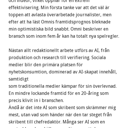
och videor, vilket öppnar för en extrem
effektivisering. Min första tanke var att det väl är
toppen att avlasta överarbetade journalister, men
efter att ha läst Omnis framtidsprognos bleknade
min optimistiska bild snabbt. Omni beskriver en
bransch som inom fem år kan ha totalt nya spelregler.
Nästan allt redaktionellt arbete utförs av AI, från
produktion och research till verifiering. Sociala
medier blir den primära platsen för
nyhetskonsumtion, dominerad av AI-skapat innehåll,
samtidigt
som traditionella medier kämpar för sin överlevnad.
En mindre lockande framtid för en 20-åring som
precis klivit in i branschen.
Ändå är det inte AI som skribent som skrämmer mig
mest, utan vad som händer när den tar steget från
skribent till chefredaktör. Många ser AI som en