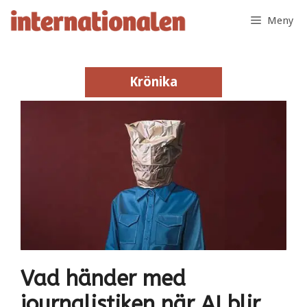
Hoppa
Meny
till
innehåll
Krönika
Krönika
Vad händer med
journalistiken när AI blir