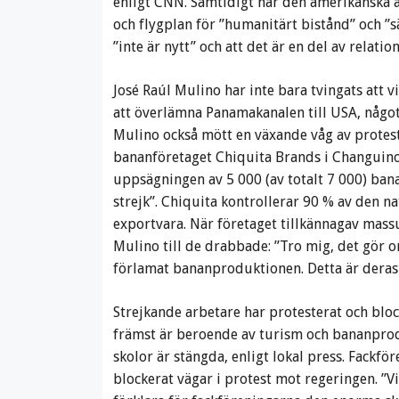
enligt CNN. Samtidigt har den amerikanska
och flygplan för ”humanitärt bistånd” och ”s
”inte är nytt” och att det är en del av relati
José Raúl Mulino har inte bara tvingats att v
att överlämna Panamakanalen till USA, någo
Mulino också mött en växande våg av prote
bananföretaget Chiquita Brands i Changuinola
uppsägningen av 5 000 (av totalt 7 000) bana
strejk”. Chiquita kontrollerar 90 % av den 
exportvara. När företaget tillkännagav mas
Mulino till de drabbade: ”Tro mig, det gör o
förlamat bananproduktionen. Detta är deras
Strejkande arbetare har protesterat och bloc
främst är beroende av turism och bananprodu
skolor är stängda, enligt lokal press. Fackf
blockerat vägar i protest mot regeringen. ”Vi