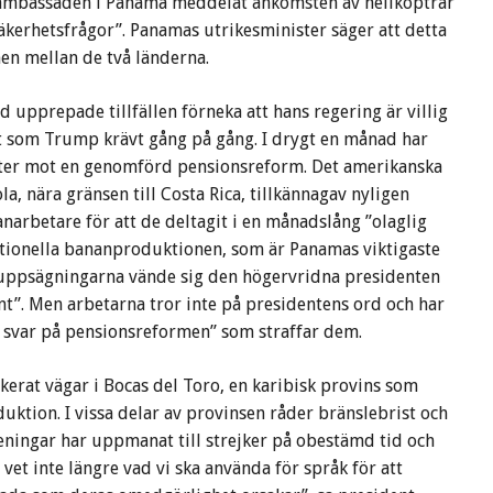
 ambassaden i Panama meddelat ankomsten av helikoptrar
äkerhetsfrågor”. Panamas utrikesminister säger att detta
onen mellan de två länderna.
id upprepade tillfällen förneka att hans regering är villig
t som Trump krävt gång på gång. I drygt en månad har
ster mot en genomförd pensionsreform. Det amerikanska
, nära gränsen till Costa Rica, tillkännagav nyligen
narbetare för att de deltagit i en månadslång ”olaglig
nationella bananproduktionen, som är Panamas viktigaste
suppsägningarna vände sig den högervridna presidenten
nt”. Men arbetarna tror inte på presidentens ord och har
 svar på pensionsreformen” som straffar dem.
kerat vägar i Bocas del Toro, en karibisk provins som
ktion. I vissa delar av provinsen råder bränslebrist och
öreningar har uppmanat till strejker på obestämd tid och
 vet inte längre vad vi ska använda för språk för att