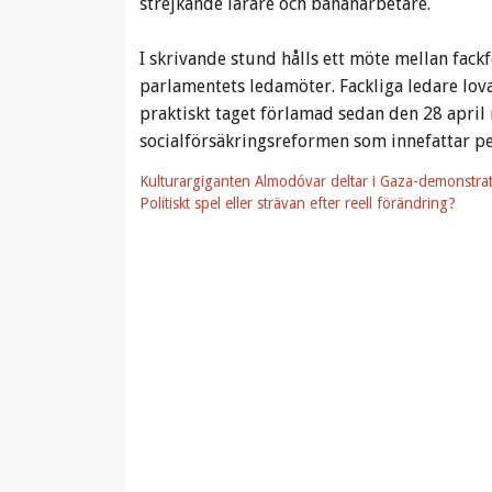
strejkande lärare och bananarbetare.
I skrivande stund hålls ett möte mellan fack
parlamentets ledamöter. Fackliga ledare lov
praktiskt taget förlamad sedan den 28 april
socialförsäkringsreformen som innefattar p
Kulturargiganten Almodóvar deltar i Gaza-demonstrat
Politiskt spel eller strävan efter reell förändring?