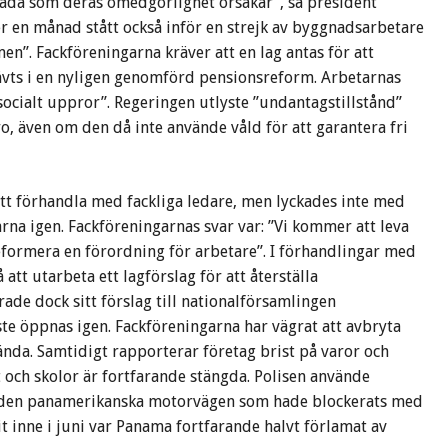
kada som deras omedgörlighet orsakar”, sa president
 en månad stått också inför en strejk av byggnadsarbetare
en”. Fackföreningarna kräver att en lag antas för att
vts i en nyligen genomförd pensionsreform. Arbetarnas
 ”socialt uppror”. Regeringen utlyste ”undantagstillstånd”
ro, även om den då inte använde våld för att garantera fri
 att förhandla med fackliga ledare, men lyckades inte med
rna igen. Fackföreningarnas svar var: ”Vi kommer att leva
 reformera en förordning för arbetare”. I förhandlingar med
tt utarbeta ett lagförslag för att återställa
de dock sitt förslag till nationalförsamlingen
te öppnas igen. Fackföreningarna har vägrat att avbryta
ända. Samtidigt rapporterar företag brist på varor och
t och skolor är fortfarande stängda. Polisen använde
 av den panamerikanska motorvägen som hade blockerats med
t inne i juni var Panama fortfarande halvt förlamat av