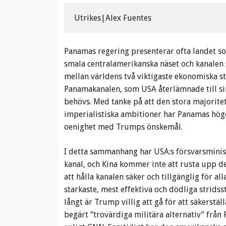
Utrikes|Alex Fuentes
Panamas regering presenterar ofta landet so
smala centralamerikanska näset och kanalen 
mellan världens två viktigaste ekonomiska st
Panamakanalen, som USA återlämnade till si
behövs. Med tanke på att den stora majorit
imperialistiska ambitioner har Panamas höge
oenighet med Trumps önskemål.
I detta sammanhang har USA:s försvarsministe
kanal, och Kina kommer inte att rusta upp 
att hålla kanalen säker och tillgänglig för 
starkaste, mest effektiva och dödliga strids
långt är Trump villig att gå för att säkerst
begärt ”trovärdiga militära alternativ” från