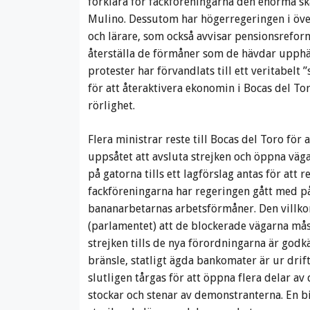
förklara för fackföreningarna den enorma s
Mulino. Dessutom har högerregeringen i över
och lärare, som också avvisar pensionsreform
återställa de förmåner som de hävdar upphä
protester har förvandlats till ett veritabelt
för att återaktivera ekonomin i Bocas del To
rörlighet.
Flera ministrar reste till Bocas del Toro för
uppsåtet att avsluta strejken och öppna väga
på gatorna tills ett lagförslag antas för att
fackföreningarna har regeringen gått med på a
bananarbetarnas arbetsförmåner. Den villkora
(parlamentet) att de blockerade vägarna mås
strejken tills de nya förordningarna är godk
bränsle, statligt ägda bankomater är ur drif
slutligen tårgas för att öppna flera delar
stockar och stenar av demonstranterna. En bi