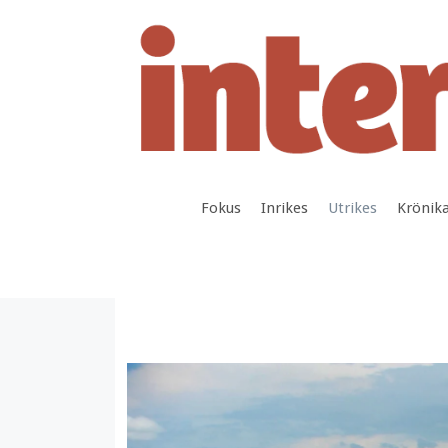
Hoppa
till
innehåll
Fokus
Inrikes
Utrikes
Krönik