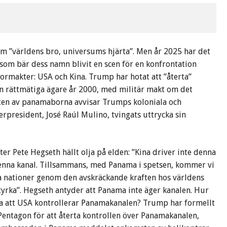
m ”världens bro, universums hjärta”. Men år 2025 har det
som bär dess namn blivit en scen för en konfrontation
ormakter: USA och Kina. Trump har hotat att ”återta”
n rättmätiga ägare år 2000, med militär makt om det
eten av panamaborna avvisar Trumps koloniala och
rpresident, José Raúl Mulino, tvingats uttrycka sin
r Pete Hegseth hällt olja på elden: ”Kina driver inte denna
denna kanal. Tillsammans, med Panama i spetsen, kommer vi
alla nationer genom den avskräckande kraften hos världens
styrka”. Hegseth antyder att Panama inte äger kanalen. Hur
älla att USA kontrollerar Panamakanalen? Trump har formellt
 Pentagon för att återta kontrollen över Panamakanalen,