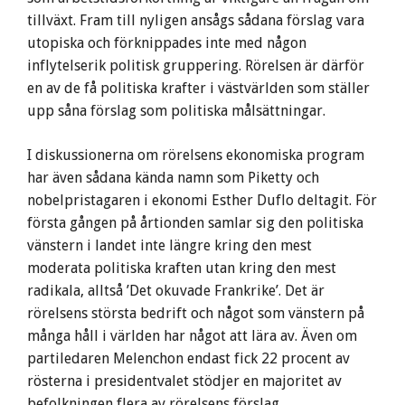
tillväxt. Fram till nyligen ansågs sådana förslag vara
utopiska och förknippades inte med någon
inflytelserik politisk gruppering. Rörelsen är därför
en av de få politiska krafter i västvärlden som ställer
upp såna förslag som politiska målsättningar.
I diskussionerna om rörelsens ekonomiska program
har även sådana kända namn som Piketty och
nobelpristagaren i ekonomi Esther Duflo deltagit. För
första gången på årtionden samlar sig den politiska
vänstern i landet inte längre kring den mest
moderata politiska kraften utan kring den mest
radikala, alltså ’Det okuvade Frankrike’. Det är
rörelsens största bedrift och något som vänstern på
många håll i världen har något att lära av. Även om
partiledaren Melenchon endast fick 22 procent av
rösterna i presidentvalet stödjer en majoritet av
befolkningen flera av rörelsens förslag.