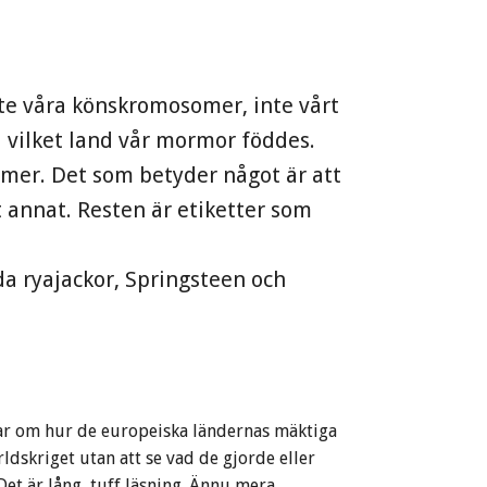
nte våra könskromosomer, inte vårt
i vilket land vår mormor föddes.
mer. Det som betyder något är att
et annat. Resten är etiketter som
da ryajackor, Springsteen och
ar om hur de europeiska ländernas mäktiga
ldskriget utan att se vad de gjorde eller
et är lång, tuff läsning. Ännu mera