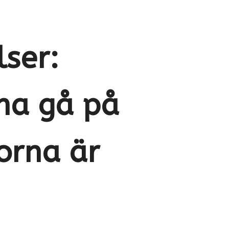
lser:
rna gå på
orna är