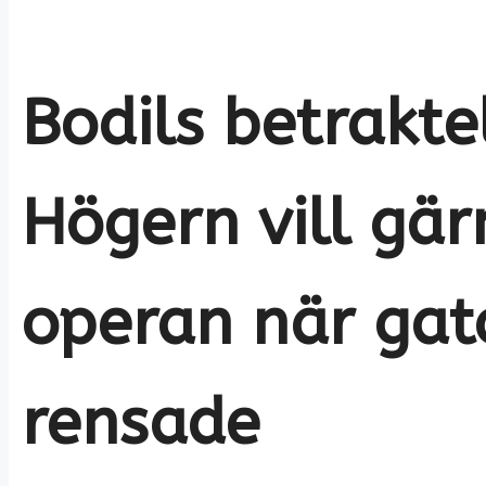
Bodils betrakte
Högern vill gä
operan när gat
rensade