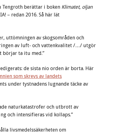
lan Tengroth berättar i boken
Klimatet, oljan
A! – redan 2016. Så här lät
er, uttömningen av skogsområden och
ingen av luft- och vattenkvalitet /…/ utgör
t börjar ta itu med.”
digerats: de sista nio orden är borta. Här
nnien som skrevs av landets
mts under tystnadens lugnande täcke av
ade naturkatastrofer och utbrott av
 och intensifieras vid kollaps.”
hålla livsmedelssäkerheten om