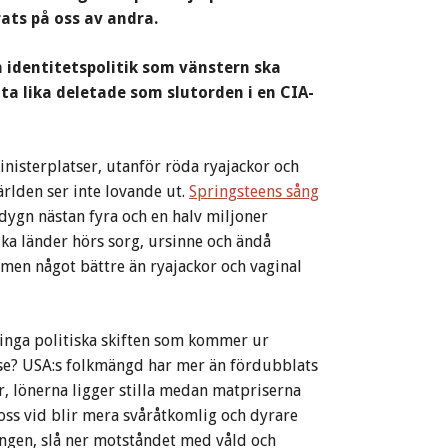
rats på oss av andra.
 identitetspolitik som vänstern ska
uta lika deletade som slutorden i en CIA-
inisterplatser, utanför röda ryajackor och
ärlden ser inte lovande ut.
Springsteens sång
 dygn nästan fyra och en halv miljoner
ka länder hörs sorg, ursinne och ändå
, men något bättre än ryajackor och vaginal
 inga politiska skiften som kommer ur
t se? USA:s folkmängd har mer än fördubblats
, lönerna ligger stilla medan matpriserna
 oss vid blir mera svåråtkomlig och dyrare
ingen, slå ner motståndet med våld och