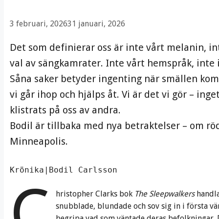
3 februari, 2026
31 januari, 2026
Det som definierar oss är inte vårt melanin, i
val av sängkamrater. Inte vårt hemspråk, inte 
Såna saker betyder ingenting när smällen kom
vi går ihop och hjälps åt. Vi är det vi gör – ing
klistrats på oss av andra.
Bodil är tillbaka med nya betraktelser – om rö
Minneapolis.
Krönika|Bodil Carlsson
C
hristopher Clarks bok
The Sleepwalkers
handl
snubblade, blundade och sov sig in i första vär
begripa vad som väntade deras befolkningar. D