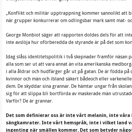
„Konflikt och militär upptrappning kommer sannolikt att bl
när grupper konkurrerar om odlingsbar mark samt mat- och
George Monbiot säger att rapporten doldes dels för att inte
inte avslöja hur oförberedda de styrande är på det som k
Idag slåss identitetspolitik i två skepnader framför näsan 
alla som ser ut att vara annat än vita amerikanska medborg
i alla åldrar och hudfärger går ut på gatan. De är födda på ol
kvinnor och män och ibland säkert bådeoch eller varkenelle
dem. De skyddar sina grannar. De hämtar ungar från skola
sig för att slippa bli bortförda av maskerade män utrustade
Varför? De är grannar.
Det som definierar oss är inte vårt melanin, inte vår
sängkamrater. Inte vårt hemspråk, inte i vilket land
ingenting när smällen kommer. Det som betyder något är