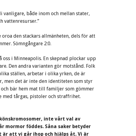
i vanligare, både inom och mellan stater,
 vattenresurser.”
 oroa den stackars allmänheten, dels för att
ommer. Sömngångare 2:0.
på oss i Minneapolis. En skepnad plockar upp
are. Den andra varianten gör motstånd. Folk
ika ställen, arbetar i olika yrken, de är
r, men det är inte den identiteten som styr
n och bär hem mat till familjer som gömmer
 med tårgas, pistoler och straffrihet.
a könskromosomer, inte vårt val av
 vår mormor föddes. Såna saker betyder
 att vi går ihop och hjälps åt. Vi är