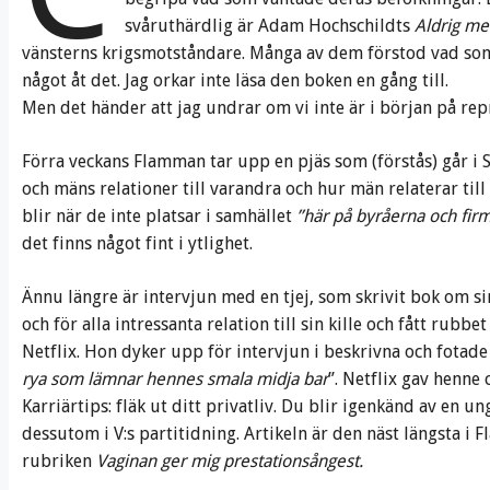
svåruthärdlig är Adam Hochschildts
Aldrig me
vänsterns krigsmotståndare. Många av dem förstod vad som v
något åt det. Jag orkar inte läsa den boken en gång till.
Men det händer att jag undrar om vi inte är i början på rep
Förra veckans Flamman tar upp en pjäs som (förstås) går 
och mäns relationer till varandra och hur män relaterar til
blir när de inte platsar i samhället
”här på byråerna och firm
det finns något fint i ytlighet.
Ännu längre är intervjun med en tjej, som skrivit bok om s
och för alla intressanta relation till sin kille och fått rubbet
Netflix. Hon dyker upp för intervjun i beskrivna och fotade
rya som lämnar hennes smala midja bar
”. Netflix gav henne 
Karriärtips: fläk ut ditt privatliv. Du blir igenkänd av en u
dessutom i V:s partitidning. Artikeln är den näst längsta i
rubriken
Vaginan ger mig prestationsångest.