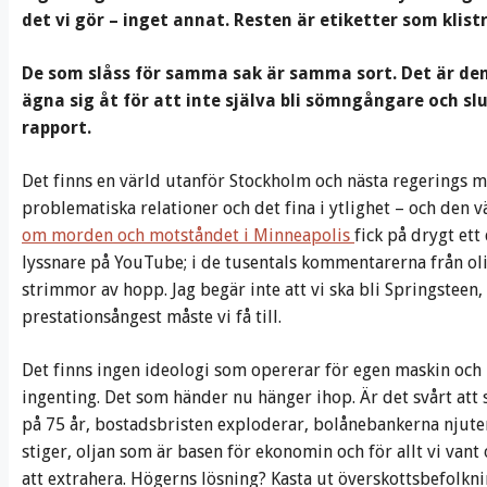
det vi gör – inget annat. Resten är etiketter som klist
De som slåss för samma sak är samma sort. Det är den
ägna sig åt för att inte själva bli sömngångare och sl
rapport.
Det finns en värld utanför Stockholm och nästa regerings m
problematiska relationer och det fina i ytlighet – och den v
om morden och motståndet i Minneapolis
fick på drygt ett
lyssnare på YouTube; i de tusentals kommentarerna från oli
strimmor av hopp. Jag begär inte att vi ska bli Springsteen
prestationsångest måste vi få till.
Det finns ingen ideologi som opererar för egen maskin och
ingenting. Det som händer nu hänger ihop. Är det svårt at
på 75 år, bostadsbristen exploderar, bolånebankerna njuter
stiger, oljan som är basen för ekonomin och för allt vi vant
att extrahera. Högerns lösning? Kasta ut överskottsbefolkn