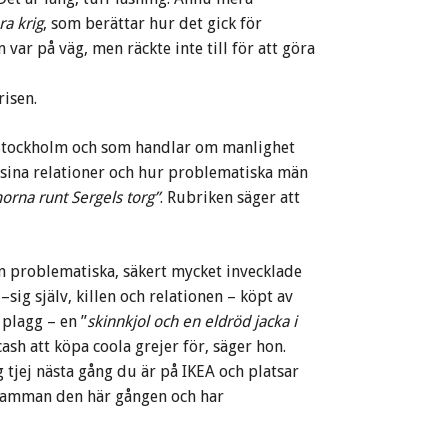
ra krig
, som berättar hur det gick för
ar på väg, men räckte inte till för att göra
risen.
i Stockholm och som handlar om manlighet
l sina relationer och hur problematiska män
orna runt Sergels torg”
. Rubriken säger att
in problematiska, säkert mycket invecklade
 –sig själv, killen och relationen – köpt av
 plagg – en ”
skinnkjol och en eldröd jacka i
cash att köpa coola grejer för, säger hon.
ng tjej nästa gång du är på IKEA och platsar
 Flamman den här gången och har