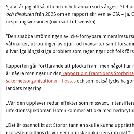
Själv får jag alltså ofta nu en helt annan sorts ångest. Stel
och tillväxten
från 2025 om en rapport skriven av CIA – ja, CI
ursprungsversionen(översatt till svenska) :
”Den snabba uttömningen av icke-förnybara mineralresurs
våtmarker, utrotningen av djur- och växtarter samt försämr
allvarliga långsiktiga problem som regeringar och folk förs
Rapporten går fortfarande att plocka fram, men något har re
är några meningar ur den
rapport om framtidens Storbrita
säkerhetsorganisationer i höstas
och som också tycks ha gö
landets regering.
„Världen upplever redan effekter som missväxt, intensifier
infektionssjukdomar. Hoten kommer att öka med nedbrytning
„Det är osannolikt att Storbritannien skulle kunna upprätt
ekosystemkollaps driver geopolitisk konkurrens om mat.”