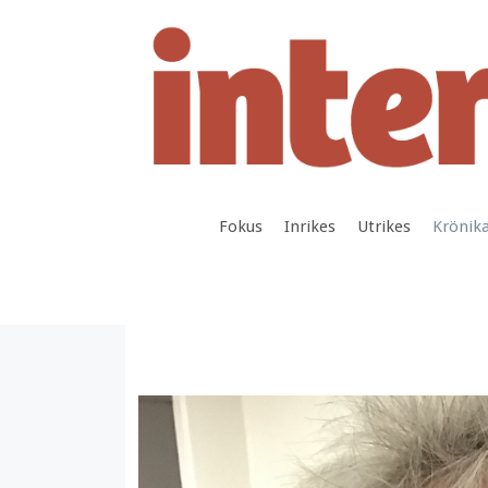
Hoppa
till
innehåll
Fokus
Inrikes
Utrikes
Krönik