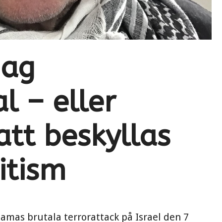
jag
l – eller
tt beskyllas
itism
Hamas brutala terrorattack på Israel den 7