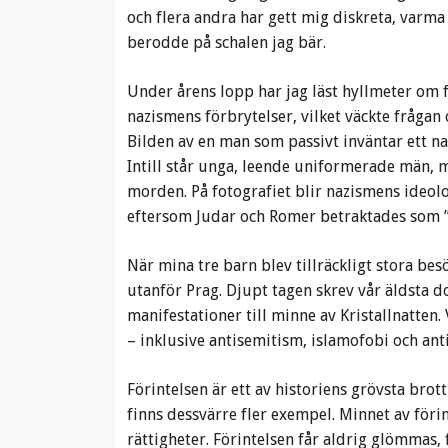
och flera andra har gett mig diskreta, varma 
berodde på schalen jag bär.
Under årens lopp har jag läst hyllmeter om 
nazismens förbrytelser, vilket väckte frågan
Bilden av en man som passivt inväntar ett na
Intill står unga, leende uniformerade män, m
morden. På fotografiet blir nazismens ideo
eftersom Judar och Romer betraktades som 
När mina tre barn blev tillräckligt stora be
utanför Prag. Djupt tagen skrev vår äldsta d
manifestationer till minne av Kristallnatten. 
– inklusive antisemitism, islamofobi och ant
Förintelsen är ett av historiens grövsta bro
finns dessvärre fler exempel. Minnet av föri
rättigheter. Förintelsen får aldrig glömmas, 