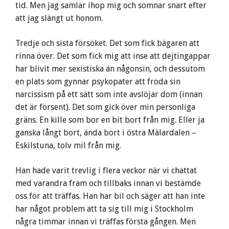
tid. Men jag samlar ihop mig och somnar snart efter
att jag slängt ut honom.
Tredje och sista försöket. Det som fick bägaren att
rinna över. Det som fick mig att inse att dejtingappar
har blivit mer sexistiska än någonsin, och dessutom
en plats som gynnar psykopater att froda sin
narcissism på ett sätt som inte avslöjar dom (innan
det är försent). Det som gick över min personliga
gräns. En kille som bor en bit bort från mig. Eller ja
ganska långt bort, ända bort i östra Mälardalen –
Eskilstuna, tolv mil från mig.
Han hade varit trevlig i flera veckor när vi chattat
med varandra fram och tillbaks innan vi bestämde
oss för att träffas. Han har bil och säger att han inte
har något problem att ta sig till mig i Stockholm
några timmar innan vi träffas första gången. Men