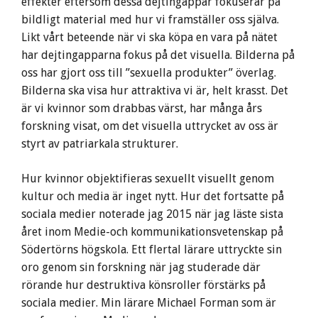
effekter eftersom dessa dejtingappar fokuserar på
bildligt material med hur vi framställer oss själva.
Likt vårt beteende när vi ska köpa en vara på nätet
har dejtingapparna fokus på det visuella. Bilderna på
oss har gjort oss till ”sexuella produkter” överlag.
Bilderna ska visa hur attraktiva vi är, helt krasst. Det
är vi kvinnor som drabbas värst, har många års
forskning visat, om det visuella uttrycket av oss är
styrt av patriarkala strukturer.
Hur kvinnor objektifieras sexuellt visuellt genom
kultur och media är inget nytt. Hur det fortsatte på
sociala medier noterade jag 2015 när jag läste sista
året inom Medie-och kommunikationsvetenskap på
Södertörns högskola. Ett flertal lärare uttryckte sin
oro genom sin forskning när jag studerade där
rörande hur destruktiva könsroller förstärks på
sociala medier. Min lärare Michael Forman som är