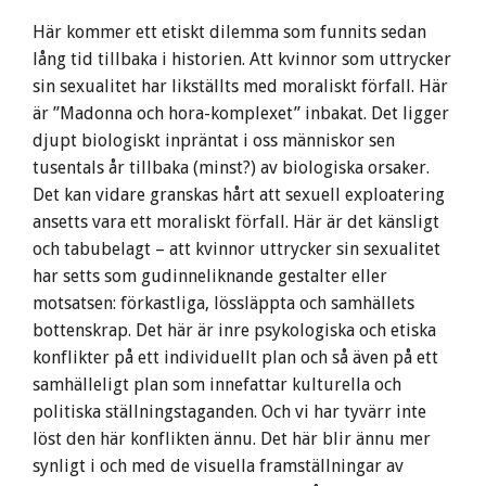
Här kommer ett etiskt dilemma som funnits sedan
lång tid tillbaka i historien. Att kvinnor som uttrycker
sin sexualitet har likställts med moraliskt förfall. Här
är ”Madonna och hora-komplexet” inbakat. Det ligger
djupt biologiskt inpräntat i oss människor sen
tusentals år tillbaka (minst?) av biologiska orsaker.
Det kan vidare granskas hårt att sexuell exploatering
ansetts vara ett moraliskt förfall. Här är det känsligt
och tabubelagt – att kvinnor uttrycker sin sexualitet
har setts som gudinneliknande gestalter eller
motsatsen: förkastliga, lössläppta och samhällets
bottenskrap. Det här är inre psykologiska och etiska
konflikter på ett individuellt plan och så även på ett
samhälleligt plan som innefattar kulturella och
politiska ställningstaganden. Och vi har tyvärr inte
löst den här konflikten ännu. Det här blir ännu mer
synligt i och med de visuella framställningar av