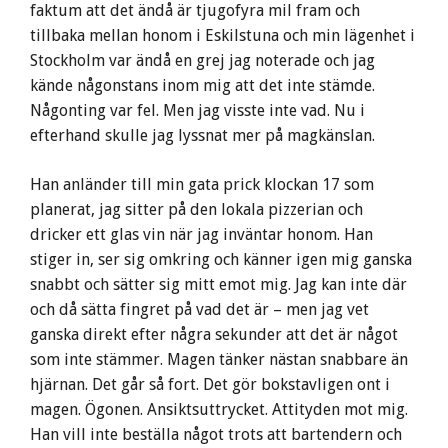
faktum att det ändå är tjugofyra mil fram och
tillbaka mellan honom i Eskilstuna och min lägenhet i
Stockholm var ändå en grej jag noterade och jag
kände någonstans inom mig att det inte stämde.
Någonting var fel. Men jag visste inte vad. Nu i
efterhand skulle jag lyssnat mer på magkänslan.
Han anländer till min gata prick klockan 17 som
planerat, jag sitter på den lokala pizzerian och
dricker ett glas vin när jag inväntar honom. Han
stiger in, ser sig omkring och känner igen mig ganska
snabbt och sätter sig mitt emot mig. Jag kan inte där
och då sätta fingret på vad det är – men jag vet
ganska direkt efter några sekunder att det är något
som inte stämmer. Magen tänker nästan snabbare än
hjärnan. Det går så fort. Det gör bokstavligen ont i
magen. Ögonen. Ansiktsuttrycket. Attityden mot mig.
Han vill inte beställa något trots att bartendern och