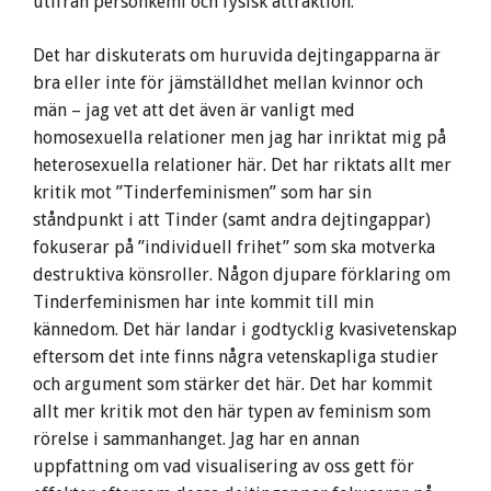
utifrån personkemi och fysisk attraktion.
Det har diskuterats om huruvida dejtingapparna är
bra eller inte för jämställdhet mellan kvinnor och
män – jag vet att det även är vanligt med
homosexuella relationer men jag har inriktat mig på
heterosexuella relationer här. Det har riktats allt mer
kritik mot ”Tinderfeminismen” som har sin
ståndpunkt i att Tinder (samt andra dejtingappar)
fokuserar på ”individuell frihet” som ska motverka
destruktiva könsroller. Någon djupare förklaring om
Tinderfeminismen har inte kommit till min
kännedom. Det här landar i godtycklig kvasivetenskap
eftersom det inte finns några vetenskapliga studier
och argument som stärker det här. Det har kommit
allt mer kritik mot den här typen av feminism som
rörelse i sammanhanget. Jag har en annan
uppfattning om vad visualisering av oss gett för