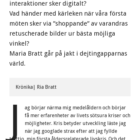
interaktioner sker digitalt?
Vad händer med kärleken när våra första
möten sker via ”shoppande” av varandras
retuscherade bilder ur bästa möjliga
vinkel?
Maria Bratt går på jakt i dejtingapparnas
värld.
Krönika| Ria Bratt
J
ag börjar närma mig medelåldern och börjar
få mer erfarenheter av livets sötsura kriser och
möjligheter. Kris betyder utveckling läste jag
när jag googlade strax efter att jag fyllde
trettio, min första åldersrelaterade livskris. Och det