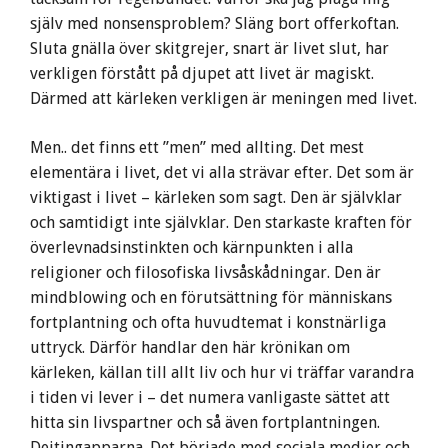
själv med nonsensproblem? Släng bort offerkoftan.
Sluta gnälla över skitgrejer, snart är livet slut, har
verkligen förstått på djupet att livet är magiskt.
Därmed att kärleken verkligen är meningen med livet.
Men.. det finns ett ”men” med allting. Det mest
elementära i livet, det vi alla strävar efter. Det som är
viktigast i livet – kärleken som sagt. Den är självklar
och samtidigt inte självklar. Den starkaste kraften för
överlevnadsinstinkten och kärnpunkten i alla
religioner och filosofiska livsåskådningar. Den är
mindblowing och en förutsättning för människans
fortplantning och ofta huvudtemat i konstnärliga
uttryck. Därför handlar den här krönikan om
kärleken, källan till allt liv och hur vi träffar varandra
i tiden vi lever i – det numera vanligaste sättet att
hitta sin livspartner och så även fortplantningen.
Dejtingapparna. Det började med sociala medier och