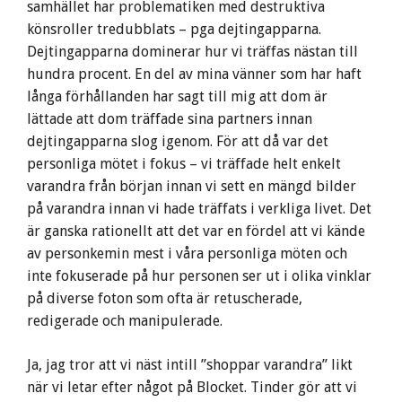
samhället har problematiken med destruktiva
könsroller tredubblats – pga dejtingapparna.
Dejtingapparna dominerar hur vi träffas nästan till
hundra procent. En del av mina vänner som har haft
långa förhållanden har sagt till mig att dom är
lättade att dom träffade sina partners innan
dejtingapparna slog igenom. För att då var det
personliga mötet i fokus – vi träffade helt enkelt
varandra från början innan vi sett en mängd bilder
på varandra innan vi hade träffats i verkliga livet. Det
är ganska rationellt att det var en fördel att vi kände
av personkemin mest i våra personliga möten och
inte fokuserade på hur personen ser ut i olika vinklar
på diverse foton som ofta är retuscherade,
redigerade och manipulerade.
Ja, jag tror att vi näst intill ”shoppar varandra” likt
när vi letar efter något på Blocket. Tinder gör att vi