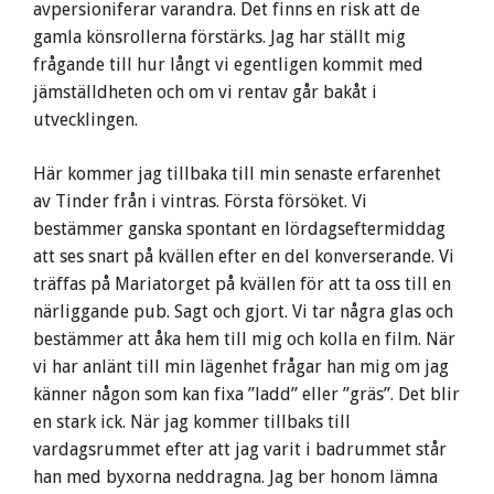
avpersioniferar varandra. Det finns en risk att de
gamla könsrollerna förstärks. Jag har ställt mig
frågande till hur långt vi egentligen kommit med
jämställdheten och om vi rentav går bakåt i
utvecklingen.
Här kommer jag tillbaka till min senaste erfarenhet
av Tinder från i vintras. Första försöket. Vi
bestämmer ganska spontant en lördagseftermiddag
att ses snart på kvällen efter en del konverserande. Vi
träffas på Mariatorget på kvällen för att ta oss till en
närliggande pub. Sagt och gjort. Vi tar några glas och
bestämmer att åka hem till mig och kolla en film. När
vi har anlänt till min lägenhet frågar han mig om jag
känner någon som kan fixa ”ladd” eller ”gräs”. Det blir
en stark ick. När jag kommer tillbaks till
vardagsrummet efter att jag varit i badrummet står
han med byxorna neddragna. Jag ber honom lämna