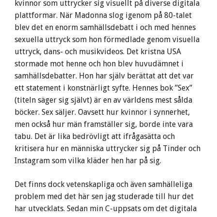
kvinnor som uttrycker sig visuellt på diverse digitala
plattformar. När Madonna slog igenom på 80-talet
blev det en enorm samhällsdebatt i och med hennes
sexuella uttryck som hon förmedlade genom visuella
uttryck, dans- och musikvideos. Det kristna USA
stormade mot henne och hon blev huvudämnet i
samhällsdebatter. Hon har själv berättat att det var
ett statement i konstnärligt syfte. Hennes bok ”Sex”
(titeln säger sig självt) är en av världens mest sålda
böcker. Sex säljer. Oavsett hur kvinnor i synnerhet,
men också hur män framställer sig, borde inte vara
tabu. Det är lika bedrövligt att ifrågasätta och
kritisera hur en människa uttrycker sig på Tinder och
Instagram som vilka kläder hen har på sig.
Det finns dock vetenskapliga och även samhälleliga
problem med det här sen jag studerade till hur det
har utvecklats. Sedan min C-uppsats om det digitala