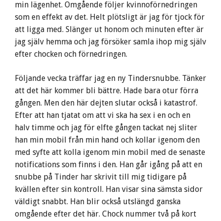
min lägenhet. Omgående följer kvinnoförnedringen
som en effekt av det. Helt plötsligt är jag för tjock för
att ligga med. Slänger ut honom och minuten efter är
jag själv hemma och jag försöker samla ihop mig själv
efter chocken och förnedringen.
Följande vecka träffar jag en ny Tindersnubbe. Tänker
att det här kommer bli bättre. Hade bara otur förra
gången. Men den här dejten slutar också i katastrof.
Efter att han tjatat om att vi ska ha sex i en och en
halv timme och jag för elfte gången tackat nej sliter
han min mobil från min hand och kollar igenom den
med syfte att kolla igenom min mobil med de senaste
notifications som finns i den. Han går igång på att en
snubbe på Tinder har skrivit till mig tidigare på
kvällen efter sin kontroll. Han visar sina sämsta sidor
väldigt snabbt. Han blir också utslängd ganska
omgående efter det här. Chock nummer två på kort