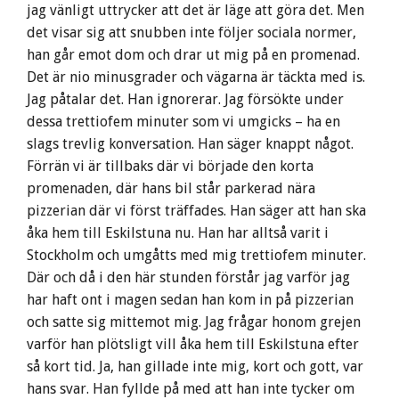
jag vänligt uttrycker att det är läge att göra det. Men
det visar sig att snubben inte följer sociala normer,
han går emot dom och drar ut mig på en promenad.
Det är nio minusgrader och vägarna är täckta med is.
Jag påtalar det. Han ignorerar. Jag försökte under
dessa trettiofem minuter som vi umgicks – ha en
slags trevlig konversation. Han säger knappt något.
Förrän vi är tillbaks där vi började den korta
promenaden, där hans bil står parkerad nära
pizzerian där vi först träffades. Han säger att han ska
åka hem till Eskilstuna nu. Han har alltså varit i
Stockholm och umgåtts med mig trettiofem minuter.
Där och då i den här stunden förstår jag varför jag
har haft ont i magen sedan han kom in på pizzerian
och satte sig mittemot mig. Jag frågar honom grejen
varför han plötsligt vill åka hem till Eskilstuna efter
så kort tid. Ja, han gillade inte mig, kort och gott, var
hans svar. Han fyllde på med att han inte tycker om