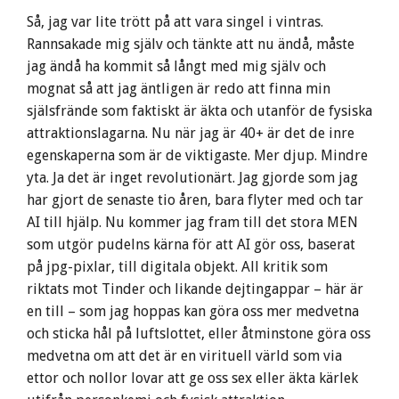
Så, jag var lite trött på att vara singel i vintras.
Rannsakade mig själv och tänkte att nu ändå, måste
jag ändå ha kommit så långt med mig själv och
mognat så att jag äntligen är redo att finna min
själsfrände som faktiskt är äkta och utanför de fysiska
attraktionslagarna. Nu när jag är 40+ är det de inre
egenskaperna som är de viktigaste. Mer djup. Mindre
yta. Ja det är inget revolutionärt. Jag gjorde som jag
har gjort de senaste tio åren, bara flyter med och tar
AI till hjälp. Nu kommer jag fram till det stora MEN
som utgör pudelns kärna för att AI gör oss, baserat
på jpg-pixlar, till digitala objekt. All kritik som
riktats mot Tinder och likande dejtingappar – här är
en till – som jag hoppas kan göra oss mer medvetna
och sticka hål på luftslottet, eller åtminstone göra oss
medvetna om att det är en virituell värld som via
ettor och nollor lovar att ge oss sex eller äkta kärlek