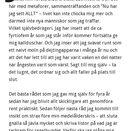
här med metaforer, sammanträffanden och ”Nu har
jag sett ALLT” – livet kan inte chocka mig mer och
därmed inte nya människor som jag träffar.
Vilket självbedrägeri. Jag har insett att de ca
fyrtiofem år som jag står inför kommer fortsätta ge
mig kallduschar. Och jag inser att jag svävat runt som
ett naivt moln på dejtingapparna i många år nu och
att det har lett till att jag har varit vaken en del nätter
när ångesten varit som värst. Sagt till mig själv – ta
det lugnt, det ordnar sig och allt faller på plats till
slut.
Det bästa rådet som jag gav mig själv för fyra år
sedan har jag blivit allt skickligare att genomföra
rent praktiskt. Sedan följer nästa råd jag kommit till
insikt om strax före min medelålderskris – att sluta
gnälla så jävla mycket och skriva listor på vad jag är
tacksam för regelbundet. Varför ska jag plåga mig