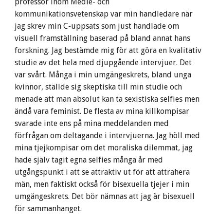
professor inom Medie- och
kommunikationsvetenskap var min handledare när
jag skrev min C-uppsats som just handlade om
visuell framställning baserad på bland annat hans
forskning. Jag bestämde mig för att göra en kvalitativ
studie av det hela med djupgående intervjuer. Det
var svårt. Många i min umgängeskrets, bland unga
kvinnor, ställde sig skeptiska till min studie och
menade att man absolut kan ta sexistiska selfies men
ändå vara feminist. De flesta av mina killkompisar
svarade inte ens på mina meddelanden med
förfrågan om deltagande i intervjuerna. Jag höll med
mina tjejkompisar om det moraliska dilemmat, jag
hade själv tagit egna selfies många år med
utgångspunkt i att se attraktiv ut för att attrahera
män, men faktiskt också för bisexuella tjejer i min
umgängeskrets. Det bör nämnas att jag är bisexuell
för sammanhanget.