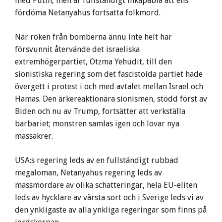
med Putin, men är fullständigt inkapabla att ens
fördöma Netanyahus fortsatta folkmord.
När röken från bomberna ännu inte helt har
försvunnit återvände det israeliska
extremhögerpartiet, Otzma Yehudit, till den
sionistiska regering som det fascistoida partiet hade
övergett i protest i och med avtalet mellan Israel och
Hamas. Den ärkereaktionära sionismen, stödd först av
Biden och nu av Trump, fortsätter att verkställa
barbariet; monstren samlas igen och lovar nya
massakrer.
USA:s regering leds av en fullständigt rubbad
megaloman, Netanyahus regering leds av
massmördare av olika schatteringar, hela EU-eliten
leds av hycklare av värsta sort och i Sverige leds vi av
den ynkligaste av alla ynkliga regeringar som finns på