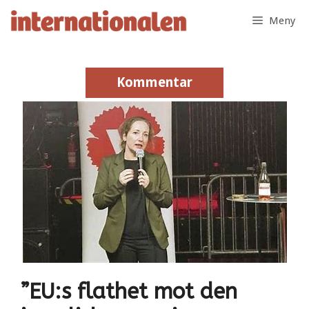
Hoppa
Meny
till
innehåll
Kommentar
Kommentar
”EU:s flathet mot den