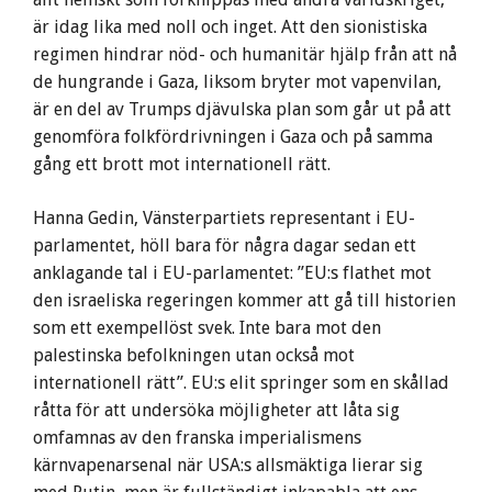
är idag lika med noll och inget. Att den sionistiska
regimen hindrar nöd- och humanitär hjälp från att nå
de hungrande i Gaza, liksom bryter mot vapenvilan,
är en del av Trumps djävulska plan som går ut på att
genomföra folkfördrivningen i Gaza och på samma
gång ett brott mot internationell rätt.
Hanna Gedin, Vänsterpartiets representant i EU-
parlamentet, höll bara för några dagar sedan ett
anklagande tal i EU-parlamentet: ”EU:s flathet mot
den israeliska regeringen kommer att gå till historien
som ett exempellöst svek. Inte bara mot den
palestinska befolkningen utan också mot
internationell rätt”. EU:s elit springer som en skållad
råtta för att undersöka möjligheter att låta sig
omfamnas av den franska imperialismens
kärnvapenarsenal när USA:s allsmäktiga lierar sig