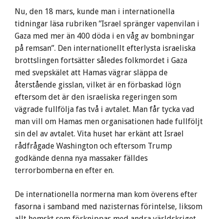
Nu, den 18 mars, kunde man i internationella
tidningar läsa rubriken ”Israel spränger vapenvilan i
Gaza med mer än 400 döda i en våg av bombningar
på remsan”. Den internationellt efterlysta israeliska
brottslingen fortsätter således folkmordet i Gaza
med svepskälet att Hamas vägrar släppa de
återstående gisslan, vilket är en förbaskad lögn
eftersom det är den israeliska regeringen som
vägrade fullfölja fas två i avtalet. Man får tycka vad
man vill om Hamas men organisationen hade fullföljt
sin del av avtalet. Vita huset har erkänt att Israel
rådfrågade Washington och eftersom Trump
godkände denna nya massaker fälldes
terrorbomberna en efter en.
De internationella normerna man kom överens efter
fasorna i samband med nazisternas förintelse, liksom
allt hemskt som förknippas med andra världskriget,