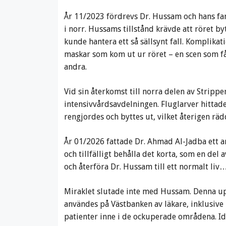
År 11/2023 fördrevs Dr. Hussam och hans fa
i norr. Hussams tillstånd krävde att röret 
kunde hantera ett så sällsynt fall. Komplikat
maskar som kom ut ur röret – en scen som få
andra.
Vid sin återkomst till norra delen av Strip
intensivvårdsavdelningen. Fluglarver hittade
rengjordes och byttes ut, vilket återigen r
År 01/2026 fattade Dr. Ahmad Al-Jadba ett an
och tillfälligt behålla det korta, som en del 
och återföra Dr. Hussam till ett normalt liv… 
Miraklet slutade inte med Hussam. Denna up
användes på Västbanken av läkare, inklusive 
patienter inne i de ockuperade områdena. I