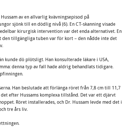
 Hussam av en allvarlig kvävningsepisod på
ngor sjönk till en dödlig nivå (6). En CT-skanning visade
delbar kirurgisk intervention var det enda alternativet. En
den tillgängliga tuben var för kort – den nådde inte det
v.
än kunde dö plötsligt. Han konsulterade läkare i USA,
mma: denna typ av fall hade aldrig behandlats tidigare.
ppfinningen.
na. Han beslutade att förlänga röret från 7,8 cm till 11,7
 det efter Hussams komplexa tillstånd. Det var ett djärvt
 hoppet. Röret installerades, och Dr. Hussam levde med det i
h tre års liv.
yttningen.