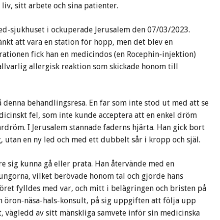
liv, sitt arbete och sina patienter.
ssed-sjukhuset i ockuperade Jerusalem den 07/03/2023.
änkt att vara en station för hopp, men det blev en
ationen fick han en medicindos (en Rocephin-injektion)
allvarlig allergisk reaktion som skickade honom till
denna behandlingsresa. En far som inte stod ut med att se
edicinskt fel, som inte kunde acceptera att en enkel dröm
rdröm. I Jerusalem stannade faderns hjärta. Han gick bort
utan en ny led och med ett dubbelt sår i kropp och själ.
re sig kunna gå eller prata. Han återvände med en
ungorna, vilket berövade honom tal och gjorde hans
öret fylldes med var, och mitt i belägringen och bristen på
 öron-näsa-hals-konsult, på sig uppgiften att följa upp
t, vägledd av sitt mänskliga samvete inför sin medicinska