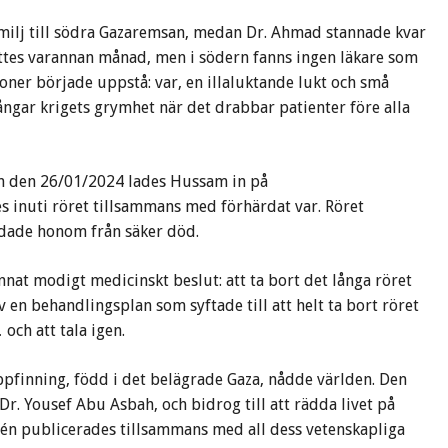
milj till södra Gazaremsan, medan Dr. Ahmad stannade kvar
byttes varannan månad, men i södern fanns ingen läkare som
ioner började uppstå: var, en illaluktande lukt och små
ngar krigets grymhet när det drabbar patienter före alla
pen den 26/01/2024 lades Hussam in på
s inuti röret tillsammans med förhärdat var. Röret
äddade honom från säker död.
nat modigt medicinskt beslut: att ta bort det långa röret
av en behandlingsplan som syftade till att helt ta bort röret
och att tala igen.
pfinning, född i det belägrade Gaza, nådde världen. Den
Dr. Yousef Abu Asbah, och bidrog till att rädda livet på
dén publicerades tillsammans med all dess vetenskapliga