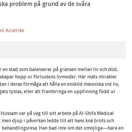
niska problem på grund av de svåra
li Airstrike
är en stad som balanserar på gränsen mellan liv och död,
 skapar hopp ur förlustens livmoder. Här mäts mirakler
tan i deras förmåga att hålla en enskild människa vid liv,
ngats tystas, eller att frambringa en uppfinning född ur
Hussam var på väg till sitt arbete på Al-Shifa Medical
et men djup i påverkan ledde till att hans knä bröts och
d behandlingsresa. Han bad inte om det omöjliga—bara en