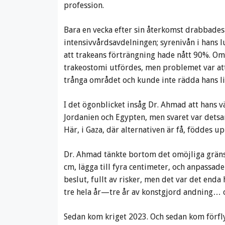
profession.
Bara en vecka efter sin återkomst drabbades
intensivvårdsavdelningen; syrenivån i hans lu
att trakeans förträngning hade nått 90%. Ome
trakeostomi utfördes, men problemet var att 
trånga området och kunde inte rädda hans li
I det ögonblicket insåg Dr. Ahmad att hans v
Jordanien och Egypten, men svaret var detsa
Här, i Gaza, där alternativen är få, föddes u
Dr. Ahmad tänkte bortom det omöjliga gränser
cm, lägga till fyra centimeter, och anpassade
beslut, fullt av risker, men det var det enda
tre hela år—tre år av konstgjord andning… oc
Sedan kom kriget 2023. Och sedan kom förfl