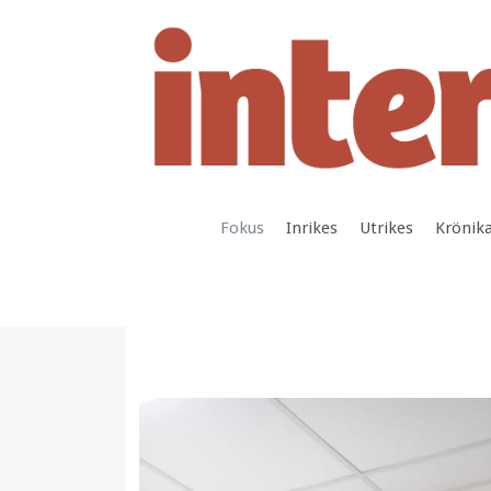
Hoppa
till
innehåll
Fokus
Inrikes
Utrikes
Krönik