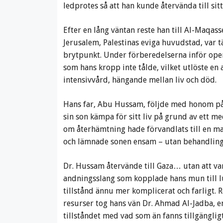
ledprotes så att han kunde återvända till sitt 
Efter en lång väntan reste han till Al-Maqa
Jerusalem, Palestinas eviga huvudstad, var t
brytpunkt. Under förberedelserna inför oper
som hans kropp inte tålde, vilket utlöste en 
intensivvård, hängande mellan liv och död.
Hans far, Abu Hussam, följde med honom på 
sin son kämpa för sitt liv på grund av ett m
om återhämtning hade förvandlats till en ma
och lämnade sonen ensam – utan behandling, 
Dr. Hussam återvände till Gaza… utan att va
andningsslang som kopplade hans mun till l
tillstånd ännu mer komplicerat och farligt. R
resurser tog hans vän Dr. Ahmad Al-Jadba, en
tillståndet med vad som än fanns tillgänglig