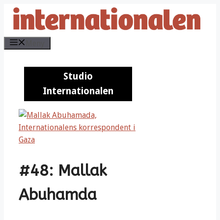
Hoppa
till
innehåll
Meny
Studio
Studio
Internationalen
Internationalen
#48: Mallak
Abuhamda