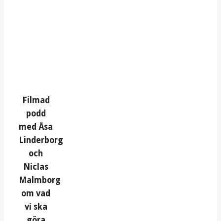
Filmad
podd
med Åsa
Linderborg
och
Niclas
Malmborg
om vad
vi ska
göra