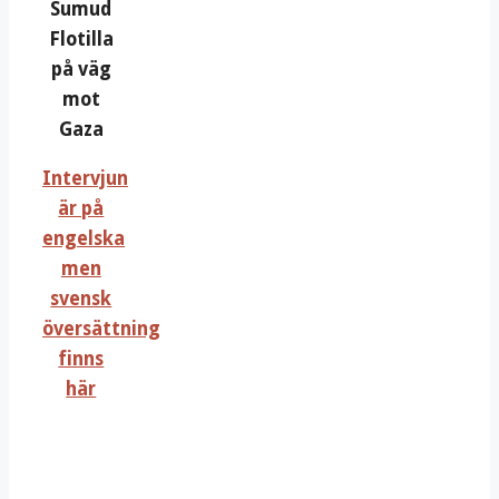
Sumud
Flotilla
på väg
mot
Gaza
Intervjun
är på
engelska
men
svensk
översättning
finns
här