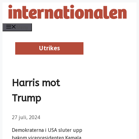
Hoppa
till
innehåll
Meny
Utrikes
Utrikes
Harris mot
Trump
27 juli, 2024
Demokraterna i USA sluter upp
bakom vicepresidenten Kamala