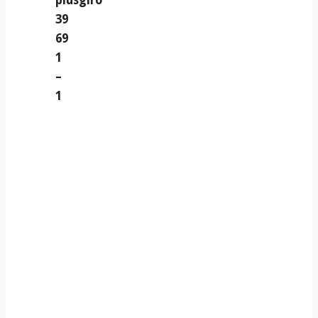
plusgiro
39
69
1
–
1