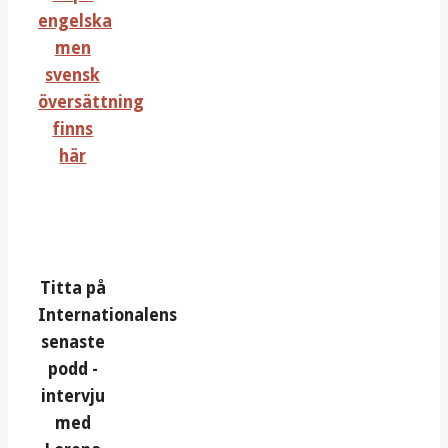
engelska
men
svensk
översättning
finns
här
Titta på
Internationalens
senaste
podd -
intervju
med