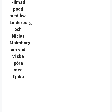
Filmad
podd
med Åsa
Linderborg
och
Niclas
Malmborg
om vad
vi ska
göra
med
Tjabo