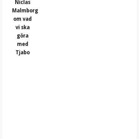
Niclas
Malmborg
om vad
vi ska
göra
med
Tjabo