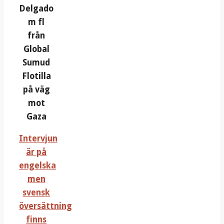
Delgado
m fl
från
Global
Sumud
Flotilla
på väg
mot
Gaza
Intervjun
är på
engelska
men
svensk
översättning
finns