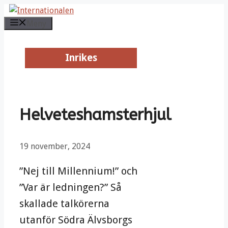
Hoppa
till
Meny
innehåll
Inrikes
Inrikes
Helveteshamsterhjul
19 november, 2024
”Nej till Millennium!” och
”Var är ledningen?” Så
skallade talkörerna
utanför Södra Älvsborgs