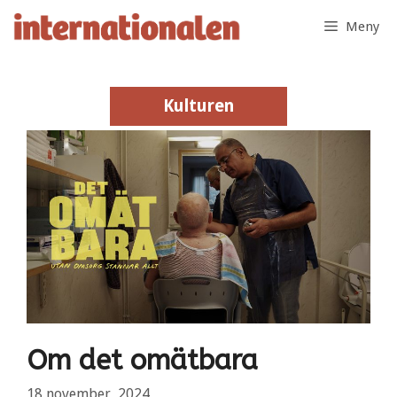
Hoppa
Meny
till
innehåll
Kulturen
Kulturen
Om det omätbara
18 november, 2024