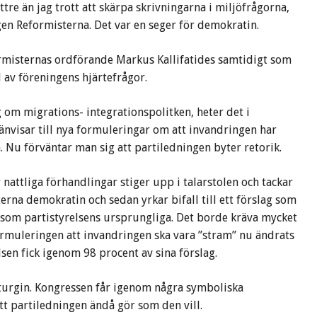
ättre än jag trott att skärpa skrivningarna i miljöfrågorna,
en Reformisterna. Det var en seger för demokratin.
formisternas ordförande Markus Kallifatides samtidigt som
d av föreningens hjärtefrågor.
g om migrations- integrationspolitken, heter det i
nvisar till nya formuleringar om att invandringen har
. Nu förväntar man sig att partiledningen byter retorik.
r nattliga förhandlingar stiger upp i talarstolen och tackar
erna demokratin och sedan yrkar bifall till ett förslag som
som partistyrelsens ursprungliga. Det borde kräva mycket
formuleringen att invandringen ska vara ”stram” nu ändrats
lsen fick igenom 98 procent av sina förslag.
iturgin. Kongressen får igenom några symboliska
att partiledningen ändå gör som den vill.