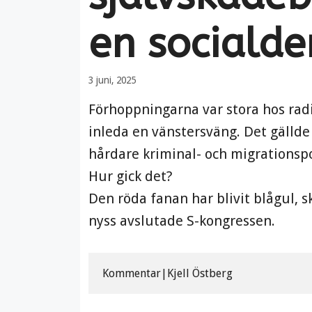
en sociald
3 juni, 2025
Förhoppningarna var stora hos radi
inleda en vänstersväng. Det gälld
hårdare kriminal- och migrationspo
Hur gick det?
Den röda fanan har blivit blågul, s
nyss avslutade S-kongressen.
Kommentar|Kjell Östberg