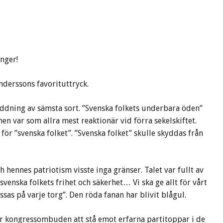
nger!
derssons favorituttryck.
addning av sämsta sort. ”Svenska folkets underbara öden”
en var som allra mest reaktionär vid förra sekelskiftet.
för ”svenska folket”. ”Svenska folket” skulle skyddas från
h hennes patriotism visste inga gränser. Talet var fullt av
venska folkets frihet och säkerhet… Vi ska ge allt för vårt
ssas på varje torg”. Den röda fanan har blivit blågul.
för kongressombuden att stå emot erfarna partitoppar i de