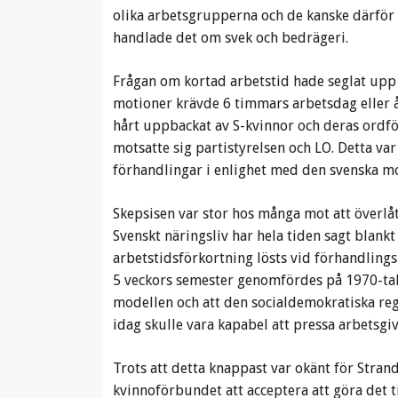
olika arbetsgrupperna och de kanske därför 
handlade det om svek och bedrägeri.
Frågan om kortad arbetstid hade seglat upp
motioner krävde 6 timmars arbetsdag eller 
hårt uppbackat av S-kvinnor och deras ordfö
motsatte sig partistyrelsen och LO. Detta va
förhandlingar i enlighet med den svenska m
Skepsisen var stor hos många mot att överlåt
Svenskt näringsliv har hela tiden sagt blankt
arbetstidsförkortning lösts vid förhandlin
5 veckors semester genomfördes på 1970-tal
modellen och att den socialdemokratiska rege
idag skulle vara kapabel att pressa arbetsgi
Trots att detta knappast var okänt för Strand
kvinnoförbundet att acceptera att göra det t