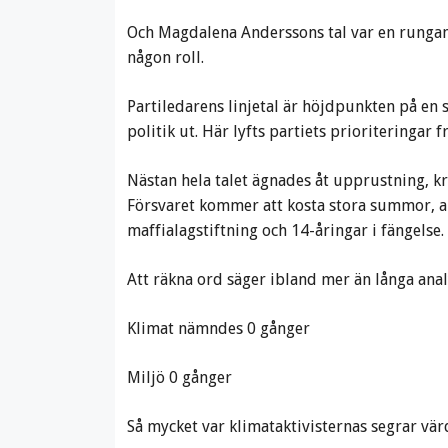
Och Magdalena Anderssons tal var en rungande
någon roll.
Partiledarens linjetal är höjdpunkten på en
politik ut. Här lyfts partiets prioriteringa
Nästan hela talet ägnades åt upprustning, kr
Försvaret kommer att kosta stora summor, ann
maffialagstiftning och 14-åringar i fängelse.
Att räkna ord säger ibland mer än långa analy
Klimat nämndes 0 gånger
Miljö 0 gånger
Så mycket var klimataktivisternas segrar vär