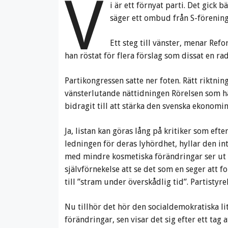
V
i är ett förnyat parti. Det gick b
säger ett ombud från S-förening
Ett steg till vänster, menar Re
han röstat för flera förslag som dissat en ra
Partikongressen satte ner foten. Rätt riktnin
vänsterlutande nättidningen Rörelsen som hä
bidragit till att stärka den svenska ekonomin
Ja, listan kan göras lång på kritiker som efte
ledningen för deras lyhördhet, hyllar den int
med mindre kosmetiska förändringar ser ut 
självförnekelse att se det som en seger att 
till ”stram under överskådlig tid”. Partistyre
Nu tillhör det hör den socialdemokratiska l
förändringar, sen visar det sig efter ett tag 