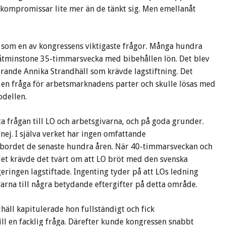
kompromissar lite mer än de tänkt sig. Men emellanåt
 som en av kongressens viktigaste frågor. Många hundra
åtminstone 35-timmarsvecka med bibehållen lön. Det blev
rande Annika Strandhäll som krävde lagstiftning. Det
r en fråga för arbetsmarknadens parter och skulle lösas med
odellen.
a frågan till LO och arbetsgivarna, och på goda grunder.
 nej. I själva verket har ingen omfattande
gsbordet de senaste hundra åren. När 40-timmarsveckan och
et krävde det tvärt om att LO bröt med den svenska
ringen lagstiftade. Ingenting tyder på att LOs ledning
varna till några betydande eftergifter på detta område.
häll kapitulerade hon fullständigt och fick
ill en facklig fråga. Därefter kunde kongressen snabbt