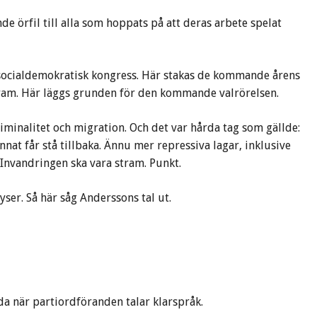
 örfil till alla som hoppats på att deras arbete spelat
 socialdemokratisk kongress. Här stakas de kommande årens
r fram. Här läggs grunden för den kommande valrörelsen.
iminalitet och migration. Och det var hårda tag som gällde:
at får stå tillbaka. Ännu mer repressiva lagar, inklusive
 Invandringen ska vara stram. Punkt.
ser. Så här såg Anderssons tal ut.
da när partiordföranden talar klarspråk.