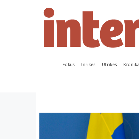
Hoppa
till
innehåll
Fokus
Inrikes
Utrikes
Krönik