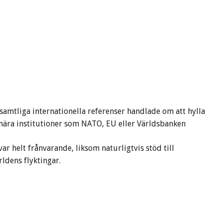
amtliga internationella referenser handlade om att hylla
nära institutioner som NATO, EU eller Världsbanken
var helt frånvarande, liksom naturligtvis stöd till
rldens flyktingar.