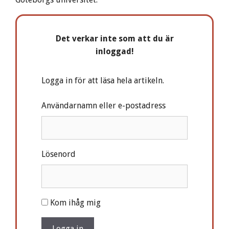
Det verkar inte som att du är
inloggad!
Logga in för att läsa hela artikeln.
Användarnamn eller e-postadress
Lösenord
A
Kom ihåg mig
l
t
Logga in