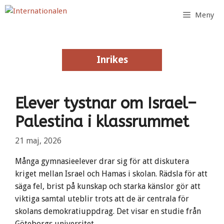
Hoppa
Meny
till
innehåll
Inrikes
Inrikes
Elever tystnar om Israel–
Palestina i klassrummet
21 maj, 2026
Många gymnasieelever drar sig för att diskutera
kriget mellan Israel och Hamas i skolan. Rädsla för att
säga fel, brist på kunskap och starka känslor gör att
viktiga samtal uteblir trots att de är centrala för
skolans demokratiuppdrag. Det visar en studie från
Göteborgs universitet.