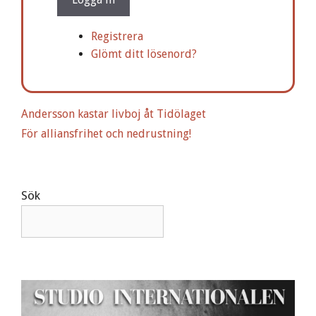
e
r
Registrera
n
Glömt ditt lösenord?
a
t
i
Andersson kastar livboj åt Tidölaget
v
För alliansfrihet och nedrustning!
e
:
Sök