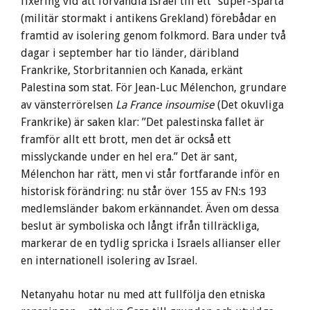
fixering vid att förvandla Israel till ett ”super-Sparta”
(militär stormakt i antikens Grekland) förebådar en
framtid av isolering genom folkmord. Bara under två
dagar i september har tio länder, däribland
Frankrike, Storbritannien och Kanada, erkänt
Palestina som stat. För Jean-Luc Mélenchon, grundare
av vänsterrörelsen
La France insoumise
(Det okuvliga
Frankrike) är saken klar: ”Det palestinska fallet är
framför allt ett brott, men det är också ett
misslyckande under en hel era.” Det är sant,
Mélenchon har rätt, men vi står fortfarande inför en
historisk förändring: nu står över 155 av FN:s 193
medlemsländer bakom erkännandet. Även om dessa
beslut är symboliska och långt ifrån tillräckliga,
markerar de en tydlig spricka i Israels allianser eller
en internationell isolering av Israel.
Netanyahu hotar nu med att fullfölja den etniska