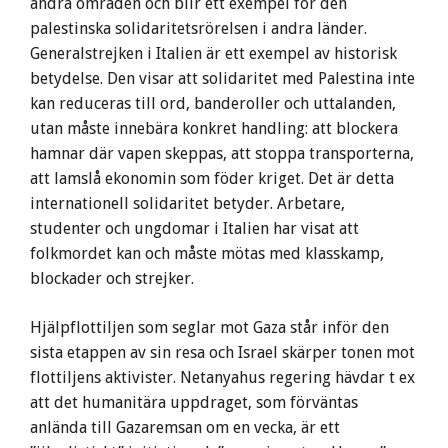
andra områden och blir ett exempel för den
palestinska solidaritetsrörelsen i andra länder.
Generalstrejken i Italien är ett exempel av historisk
betydelse. Den visar att solidaritet med Palestina inte
kan reduceras till ord, banderoller och uttalanden,
utan måste innebära konkret handling: att blockera
hamnar där vapen skeppas, att stoppa transporterna,
att lamslå ekonomin som föder kriget. Det är detta
internationell solidaritet betyder. Arbetare,
studenter och ungdomar i Italien har visat att
folkmordet kan och måste mötas med klasskamp,
blockader och strejker.
Hjälpflottiljen som seglar mot Gaza står inför den
sista etappen av sin resa och Israel skärper tonen mot
flottiljens aktivister. Netanyahus regering hävdar t ex
att det humanitära uppdraget, som förväntas
anlända till Gazaremsan om en vecka, är ett