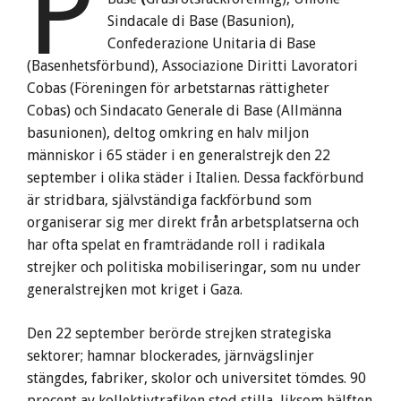
P
Sindacale di Base (Basunion),
Confederazione Unitaria di Base
(Basenhetsförbund), Associazione Diritti Lavoratori
Cobas (Föreningen för arbetstarnas rättigheter
Cobas) och Sindacato Generale di Base (Allmänna
basunionen), deltog omkring en halv miljon
människor i 65 städer i en generalstrejk den 22
september i olika städer i Italien. Dessa fackförbund
är stridbara, självständiga fackförbund som
organiserar sig mer direkt från arbetsplatserna och
har ofta spelat en framträdande roll i radikala
strejker och politiska mobiliseringar, som nu under
generalstrejken mot kriget i Gaza.
Den 22 september berörde strejken strategiska
sektorer; hamnar blockerades, järnvägslinjer
stängdes, fabriker, skolor och universitet tömdes. 90
procent av kollektivtrafiken stod stilla, liksom hälften