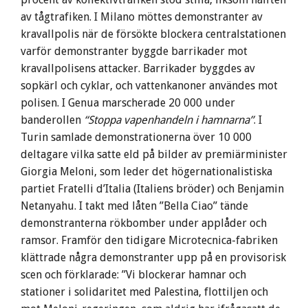
av tågtrafiken. I Milano möttes demonstranter av
kravallpolis när de försökte blockera centralstationen
varför demonstranter byggde barrikader mot
kravallpolisens attacker. Barrikader byggdes av
sopkärl och cyklar, och vattenkanoner användes mot
polisen. I Genua marscherade 20 000 under
banderollen
“Stoppa vapenhandeln i hamnarna”
. I
Turin samlade demonstrationerna över 10 000
deltagare vilka satte eld på bilder av premiärminister
Giorgia Meloni, som leder det högernationalistiska
partiet Fratelli d’Italia (Italiens bröder) och Benjamin
Netanyahu. I takt med låten ”Bella Ciao” tände
demonstranterna rökbomber under applåder och
ramsor. Framför den tidigare Microtecnica-fabriken
klättrade några demonstranter upp på en provisorisk
scen och förklarade: ”Vi blockerar hamnar och
stationer i solidaritet med Palestina, flottiljen och