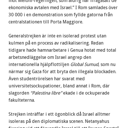
mot Meloni-regeringen, som aldrig har ifrågasatt de
ekonomiska avtalen med Israel.” I Rom samlades över
30 000 i en demonstration som fyllde gatorna från
centralstationen till Porta Maggiore.
Generalstrejken är inte en isolerad protest utan
kulmen på en process av radikalisering. Redan
tidigare hade hamnarbetare i Genua hotat med total
arbetsnedläggelse om Israel angrep den
internationella hjälpflottiljen
Global Sumud
, som nu
närmar sig Gaza för att bryta den illegala blockaden.
Även studentrörelsen har svarat med
universitetsockupationer, bland annat i Rom, där
slagorden
“Palestina libre”
ekade i de ockuperade
fakulteterna.
Strejken inträffar i ett ögonblick då Israel alltmer
isoleras på den diplomatiska scenen. Netanyahus