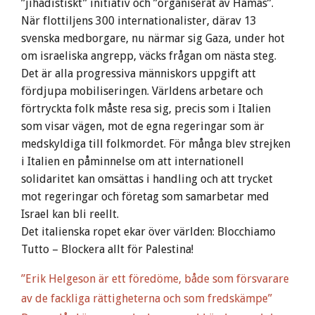
”jihadistiskt” initiativ och ”organiserat av Hamas”.
När flottiljens 300 internationalister, därav 13
svenska medborgare, nu närmar sig Gaza, under hot
om israeliska angrepp, väcks frågan om nästa steg.
Det är alla progressiva människors uppgift att
fördjupa mobiliseringen. Världens arbetare och
förtryckta folk måste resa sig, precis som i Italien
som visar vägen, mot de egna regeringar som är
medskyldiga till folkmordet. För många blev strejken
i Italien en påminnelse om att internationell
solidaritet kan omsättas i handling och att trycket
mot regeringar och företag som samarbetar med
Israel kan bli reellt.
Det italienska ropet ekar över världen: Blocchiamo
Tutto – Blockera allt för Palestina!
”Erik Helgeson är ett föredöme, både som försvarare
av de fackliga rättigheterna och som fredskämpe”