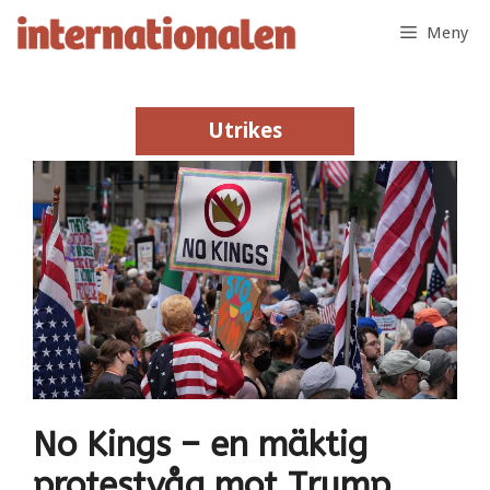
Hoppa
Meny
till
innehåll
Utrikes
Utrikes
No Kings – en mäktig
protestvåg mot Trump