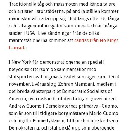
Traditionella tåg och massmöten med kända talare
och artister i storstäderna, på andra ställen kommer
människor att rada upp sig i led längs efter de långa
och raka genomfartsgator som kännetecknar många
städer i USA. Live sändningar från de olika
manifestationerna kommer att
sändas från No KIngs
hemsida
.
I New York får demonstrationerna en speciell
betydelse eftersom de sammanfaller med
slutspurten av borgmästarvalet som äger rum den 4
november. I våras slog Zohran Mamdani, medlem i
det breda vänsterpartiet Democratic Socialists of
America, överraskande ut den tidigare guvernören
Andrew Cuomo i Demokraternas primärval. Cuomo,
som är son till tidigare borgmästaren Mario Cuomo
och ingift i Kennedyklanen, tillhör den inre kretsen i
Demokraterna, och ställde då upp som oberoende