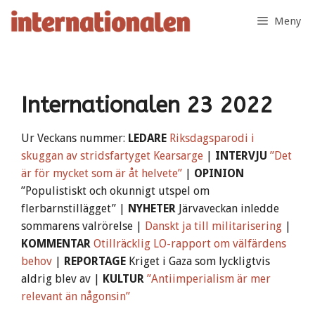
Hoppa
Meny
till
innehåll
Internationalen 23 2022
Ur Veckans nummer:
LEDARE
Riksdagsparodi i
skuggan av stridsfartyget Kearsarge
|
INTERVJU
”Det
är för mycket som är åt helvete”
|
OPINION
”Populistiskt och okunnigt utspel om
flerbarnstillägget” |
NYHETER
Järvaveckan inledde
sommarens valrörelse |
Danskt ja till militarisering
|
KOMMENTAR
Otillräcklig LO-rapport om välfärdens
behov
|
REPORTAGE
Kriget i Gaza som lyckligtvis
aldrig blev av |
KULTUR
”Antiimperialism är mer
relevant än någonsin”