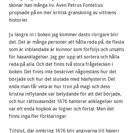
skonar han många liv. Även Petrus Fontelius
propsade på en mer kritisk granskning av vittnens
historier.
Ju längre in i boken jag kommer desto rörigare blir
det. Det är många personer att hålla reda på, de flesta
som är inblandade är kvinnor som förföljs och utsätts
för häxanklagelser. Jag ger upp att sortera och hålla
reda på alla. Och det finns två stora frågetecken i
boken. Det finns inte beskrivet någonstans hur det
började och hur det slutade med häxhysterin. Det
enda man får veta är hur tron på magi och dess
kristna inflytande var betydande för att det började,
och hur rättsväsendet 1676 hanterar anklagelser som
var ett enda hopkok av lögner och förtal. Men det
finns inga fler förklaringar.
Tillslut, där omkring 1676 blir angivarna till häxeri