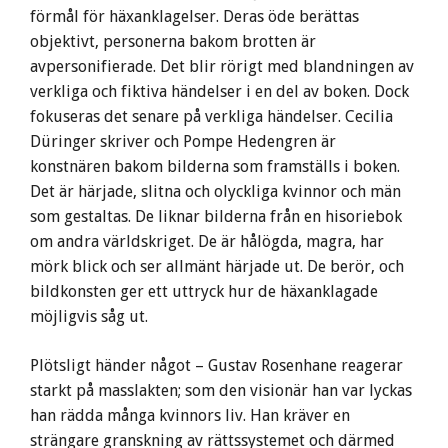
förmål för häxanklagelser. Deras öde berättas
objektivt, personerna bakom brotten är
avpersonifierade. Det blir rörigt med blandningen av
verkliga och fiktiva händelser i en del av boken. Dock
fokuseras det senare på verkliga händelser. Cecilia
Düringer skriver och Pompe Hedengren är
konstnären bakom bilderna som framställs i boken.
Det är härjade, slitna och olyckliga kvinnor och män
som gestaltas. De liknar bilderna från en hisoriebok
om andra världskriget. De är hålögda, magra, har
mörk blick och ser allmänt härjade ut. De berör, och
bildkonsten ger ett uttryck hur de häxanklagade
möjligvis såg ut.
Plötsligt händer något – Gustav Rosenhane reagerar
starkt på masslakten; som den visionär han var lyckas
han rädda många kvinnors liv. Han kräver en
strängare granskning av rättssystemet och därmed