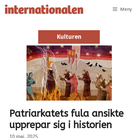
Hoppa
Meny
till
innehåll
Kulturen
Kulturen
Patriarkatets fula ansikte
upprepar sig i historien
10 maj, 2025