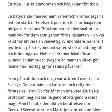
Europa. Hur kristendomen och häxjakten flöt ihop.
En betydande man vid namn Heinrich Kramer sägs ha
haft en stark inflytelserik position för hur häxjakten
började. Hans bok ”Häxkammaren” blev snabbt en
handbok för dem som genomförde häxjakten. Han var
känd för att vara en vanvettig kvinnohatare. Generellt
tydde det på att kvinnohat var en stark anledning till
häxbränningarna. Heinrich Kramer hävdade att
kvinnan är sämre och svagare än mannen vilket gör
henne mer mottaglig för satans påverkan.
Tron på trolldom och magi var utbredd över i hela
Sverige. Det var både en kulturell och religiös
företeelse i tron. Varför får man inte veta. De flesta
brott som begicks sas ha genomförts genom svart
magi. Man får följa den fiktiva berättelsen om
Gertrud Svensdotter och Märit Jonsdotter som blev