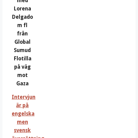
med
Lorena
Delgado
m fl
från
Global
Sumud
Flotilla
på väg
mot
Gaza
Intervjun
är på
engelska
men
svensk