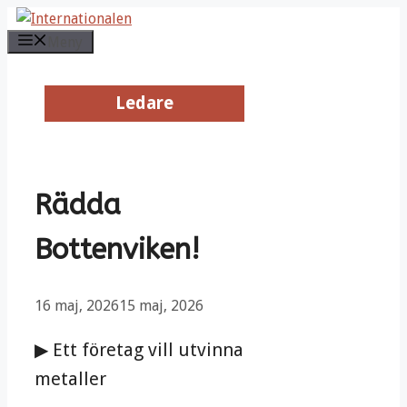
Hoppa
till
Meny
innehåll
Ledare
Ledare
Rädda
Bottenviken!
16 maj, 2026
15 maj, 2026
▶ Ett företag vill utvinna
metaller