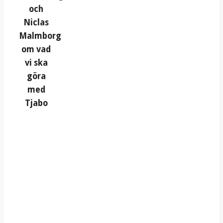
och
Niclas
Malmborg
om vad
vi ska
göra
med
Tjabo