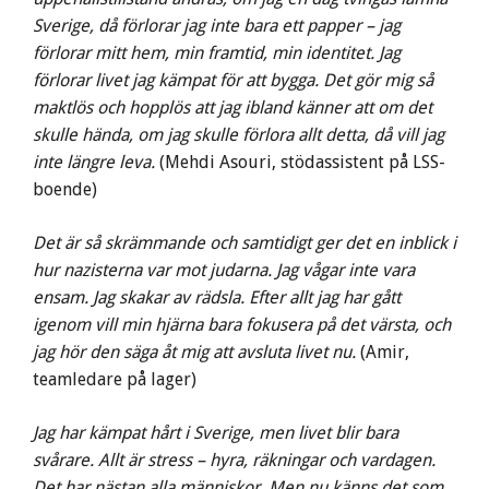
Sverige, då förlorar jag inte bara ett papper – jag
förlorar mitt hem, min framtid, min identitet. Jag
förlorar livet jag kämpat för att bygga. Det gör mig så
maktlös och hopplös att jag ibland känner att om det
skulle hända, om jag skulle förlora allt detta, då vill jag
inte längre leva.
(Mehdi Asouri, stödassistent på LSS-
boende)
Det är så skrämmande och samtidigt ger det en inblick i
hur nazisterna var mot judarna. Jag vågar inte vara
ensam. Jag skakar av rädsla. Efter allt jag har gått
igenom vill min hjärna bara fokusera på det värsta, och
jag hör den säga åt mig att avsluta livet nu.
(Amir,
teamledare på lager)
Jag har kämpat hårt i Sverige, men livet blir bara
svårare. Allt är stress – hyra, räkningar och vardagen.
Det har nästan alla människor. Men nu känns det som