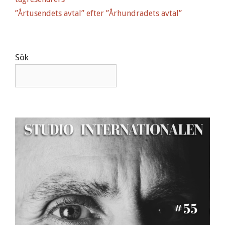
”Årtusendets avtal” efter ”Århundradets avtal”
Sök