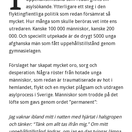
asylsökande. Ytterligare ett steg i den
flyktingfientliga politik som redan försämrat så
mycket. Hur många som skulle beröras vet inte ens
utredaren. Kanske 100 000 människor, kanske 200
000. Och speciellt utpekade är de drygt 5000 unga
afghanska män som fått uppehållstillstånd genom
gymnasielagen.
Förslaget har skapat mycket oro, sorg och
desperation. Några röster från hotade unga
människor, som redan är traumatiserade av hot i
hemlandet, flykt och en mycket plågsam och utdragen
asylprocess i Sverige. Människor som trodde på det
löfte som gavs genom ordet ”permanent”:
Jag vaknar ibland mitt i natten med hjärtat i halsgropen
och tänker: “Tänk om allt tas ifrån mig.” Om mitt
uppehållstillstånd ändras, om jag en dag tvingas lämna