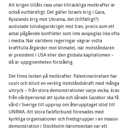
Att krigen tillåts rasa utan tillräckliga motkrafter är
också outhärdligt. Det gäller Israels krig i Gaza,
Rysslands krig mot Ukraina, det (tillfälligt?)
avslutade tolvdagarskriget mot Iran, precis som ett
antal pågående konflikter som inte avspeglas lika ofta
i media. När världens regeringar vägrar vidta
kraftfulla åtgärder mot klimatet, när motståndaren
är president i USA eller den globala kapitalismen –
då är uppgivenheten förståelig.
Det finns tecken på motkrafter. Palestinarörelsen har
vuxit och blivit en verklig motståndskraft med många
uttryck – från stora demonstrationer varje vecka, krav
från vårdpersonal att sjuka och sårade Gazabor ska få
vård i Sverige till upprop om återupptaget stöd till
UNRWA. Att stora fackförbund förenades med
kyrkliga organisationer och fredsgrupper i en massiv
demonstration i Stockholm häromveckan var ett