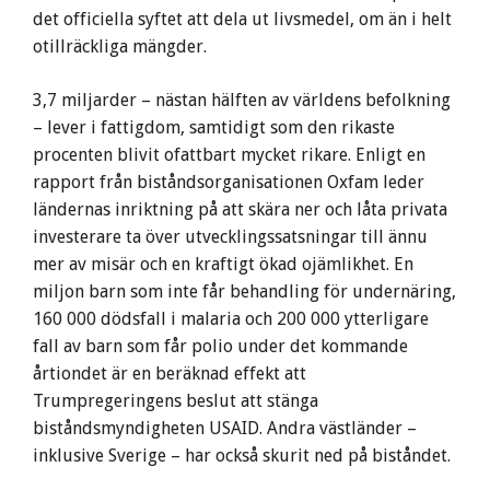
det officiella syftet att dela ut livsmedel, om än i helt
otillräckliga mängder.
3,7 miljarder – nästan hälften av världens befolkning
– lever i fattigdom, samtidigt som den rikaste
procenten blivit ofattbart mycket rikare. Enligt en
rapport från biståndsorganisationen Oxfam leder
ländernas inriktning på att skära ner och låta privata
investerare ta över utvecklingssatsningar till ännu
mer av misär och en kraftigt ökad ojämlikhet. En
miljon barn som inte får behandling för undernäring,
160 000 dödsfall i malaria och 200 000 ytterligare
fall av barn som får polio under det kommande
årtiondet är en beräknad effekt att
Trumpregeringens beslut att stänga
biståndsmyndigheten USAID. Andra västländer –
inklusive Sverige – har också skurit ned på biståndet.