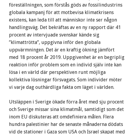
föreställningen, som förstås göds av fossilindustrins
globala kampanj för att motbevisa klimatkrisens
existens, kan leda till att människor inte ser någon
handlingsväg. Det bekräftas av en ny rapport där 41
procent av intervjuade svenskar kände sig
”klimattrötta”, uppgivna inför den globala
uppvärmningen. Det är en kraftig ökning jämfört
med 18 procent år 2019. Uppgivenhet är en begriplig
reaktion inför problem som en individ själv inte kan
lösa i en värld där perspektiven runt möjliga
kollektiva lösningar försvagats. Som individer möter
vi varje dag outhärdliga fakta om läget i världen.
Utsläppen i Sverige ökade förra året med sju procent
och Sverige missar sina klimatmål, samtidigt som det
inom EU diskuteras att omdefiniera målen. Flera
hundra palestinier har de senaste månaderna dödats
vid de stationer i Gaza som USA och Israel skapat med