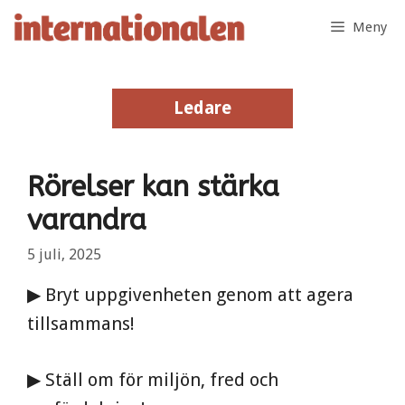
Hoppa
Meny
till
innehåll
Ledare
Ledare
Rörelser kan stärka
varandra
5 juli, 2025
▶ Bryt uppgivenheten genom att agera
tillsammans!
▶ Ställ om för miljön, fred och