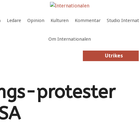
a
Ledare
Opinion
Kulturen
Kommentar
Studio Interna
Om Internationalen
Utrikes
Utrikes
ngs-protester
USA