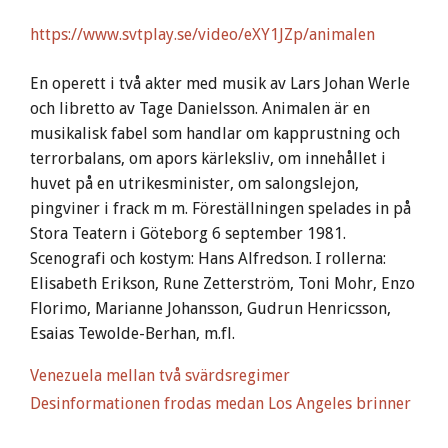
https://www.svtplay.se/video/eXY1JZp/animalen
En operett i två akter med musik av Lars Johan Werle
och libretto av Tage Danielsson. Animalen är en
musikalisk fabel som handlar om kapprustning och
terrorbalans, om apors kärleksliv, om innehållet i
huvet på en utrikesminister, om salongslejon,
pingviner i frack m m. Föreställningen spelades in på
Stora Teatern i Göteborg 6 september 1981.
Scenografi och kostym: Hans Alfredson. I rollerna:
Elisabeth Erikson, Rune Zetterström, Toni Mohr, Enzo
Florimo, Marianne Johansson, Gudrun Henricsson,
Esaias Tewolde-Berhan, m.fl.
Venezuela mellan två svärdsregimer
Desinformationen frodas medan Los Angeles brinner