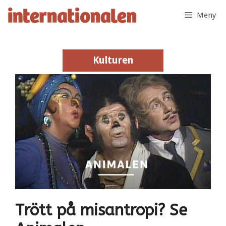
Hoppa
Meny
till
innehåll
Kulturen
Kulturen
Trött på misantropi? Se